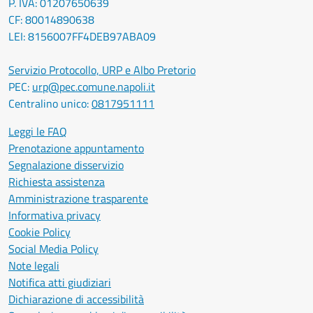
P. IVA: 01207650639
CF: 80014890638
LEI: 8156007FF4DEB97ABA09
Servizio Protocollo, URP e Albo Pretorio
PEC:
urp@pec.comune.napoli.it
Centralino unico:
0817951111
Leggi le FAQ
Prenotazione appuntamento
Segnalazione disservizio
Richiesta assistenza
Amministrazione trasparente
Informativa privacy
Cookie Policy
Social Media Policy
Note legali
Notifica atti giudiziari
Dichiarazione di accessibilità