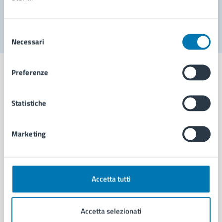
Segnala disservizio
Selezione
Necessari
del
consenso
Preferenze
Statistiche
Comune di Napoli
Marketing
AMMINISTRAZIONE
Aree amministrative
Organi di governo
Municipalità
Accetta tutti
Uffici
Enti e fondazioni
Accetta selezionati
Politici