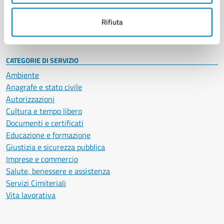
Personale amministrativo
Documenti e dati
Rifiuta
Intranet, posta aziendale e protocollo
CATEGORIE DI SERVIZIO
Ambiente
Anagrafe e stato civile
Autorizzazioni
Cultura e tempo libero
Documenti e certificati
Educazione e formazione
Giustizia e sicurezza pubblica
Imprese e commercio
Salute, benessere e assistenza
Servizi Cimiteriali
Vita lavorativa