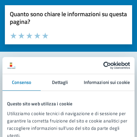
Quanto sono chiare le informazioni su questa
pagina?
Valuta la chiarezza delle informazioni (da 1 a 5 stelle)
Seleziona il numero di stelle per valutare la chiarezza delle i
Valuta 1 stelle su 5
Valuta 2 stelle su 5
Valuta 3 stelle su 5
Valuta 4 stelle su 5
Valuta 5 stelle su 5
Contatta il comune
Consenso
Dettagli
Informazioni sui cookie
Leggi le domande frequenti
Richiedi assistenza
Questo sito web utilizza i cookie
Utilizziamo cookie tecnici di navigazione e di sessione per
Prenota appuntamento
garantire la corretta fruizione del sito e cookie analitici per
raccogliere informazioni sull'uso del sito da parte degli
Problemi in città
utenti.