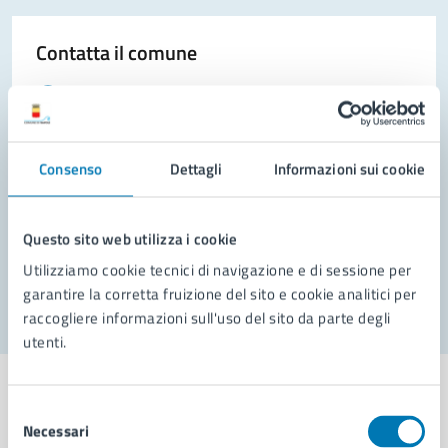
Contatta il comune
Leggi le domande frequenti
Richiedi assistenza
Consenso
Dettagli
Informazioni sui cookie
Prenota appuntamento
Problemi in città
Questo sito web utilizza i cookie
Segnala disservizio
Utilizziamo cookie tecnici di navigazione e di sessione per
garantire la corretta fruizione del sito e cookie analitici per
raccogliere informazioni sull'uso del sito da parte degli
utenti.
Selezione
Necessari
del