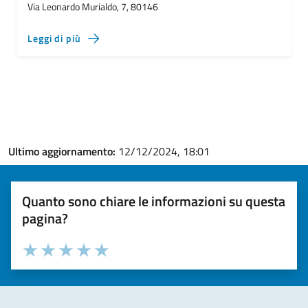
Via Leonardo Murialdo, 7, 80146
Leggi di più
Ultimo aggiornamento:
12/12/2024, 18:01
Quanto sono chiare le informazioni su questa
pagina?
Valuta la chiarezza delle informazioni (da 1 a 5 stelle)
Seleziona il numero di stelle per valutare la chiarezza delle i
Valuta 1 stelle su 5
Valuta 2 stelle su 5
Valuta 3 stelle su 5
Valuta 4 stelle su 5
Valuta 5 stelle su 5