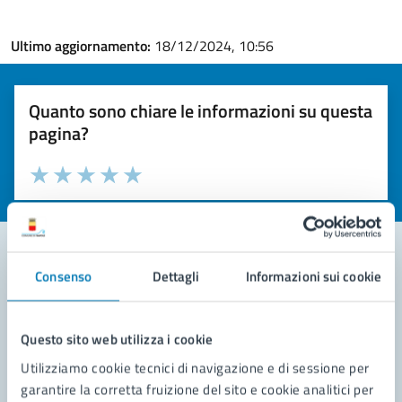
Ultimo aggiornamento:
18/12/2024, 10:56
Quanto sono chiare le informazioni su questa
pagina?
Valuta la chiarezza delle informazioni (da 1 a 5 stelle)
Seleziona il numero di stelle per valutare la chiarezza delle i
Valuta 1 stelle su 5
Valuta 2 stelle su 5
Valuta 3 stelle su 5
Valuta 4 stelle su 5
Valuta 5 stelle su 5
Consenso
Dettagli
Informazioni sui cookie
Contatta il comune
Leggi le domande frequenti
Questo sito web utilizza i cookie
Utilizziamo cookie tecnici di navigazione e di sessione per
Richiedi assistenza
garantire la corretta fruizione del sito e cookie analitici per