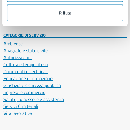
Personale amministrativo
Documenti e dati
Rifiuta
Intranet, posta aziendale e protocollo
CATEGORIE DI SERVIZIO
Ambiente
Anagrafe e stato civile
Autorizzazioni
Cultura e tempo libero
Documenti e certificati
Educazione e formazione
Giustizia e sicurezza pubblica
Imprese e commercio
Salute, benessere e assistenza
Servizi Cimiteriali
Vita lavorativa