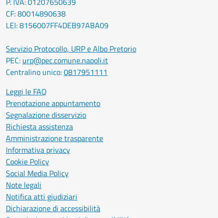
P. IVA: 01207650639
CF: 80014890638
LEI: 8156007FF4DEB97ABA09
Servizio Protocollo, URP e Albo Pretorio
PEC:
urp@pec.comune.napoli.it
Centralino unico:
0817951111
Leggi le FAQ
Prenotazione appuntamento
Segnalazione disservizio
Richiesta assistenza
Amministrazione trasparente
Informativa privacy
Cookie Policy
Social Media Policy
Note legali
Notifica atti giudiziari
Dichiarazione di accessibilità