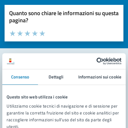
Quanto sono chiare le informazioni su questa
pagina?
Valuta la chiarezza delle informazioni (da 1 a 5 stelle)
Seleziona il numero di stelle per valutare la chiarezza delle i
Valuta 1 stelle su 5
Valuta 2 stelle su 5
Valuta 3 stelle su 5
Valuta 4 stelle su 5
Valuta 5 stelle su 5
Contatta il comune
Consenso
Dettagli
Informazioni sui cookie
Leggi le domande frequenti
Richiedi assistenza
Questo sito web utilizza i cookie
Utilizziamo cookie tecnici di navigazione e di sessione per
Prenota appuntamento
garantire la corretta fruizione del sito e cookie analitici per
raccogliere informazioni sull'uso del sito da parte degli
Problemi in città
utenti.