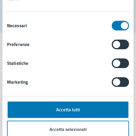
Segnala disservizio
Selezione
Necessari
del
consenso
Preferenze
Statistiche
Comune di Napoli
Marketing
AMMINISTRAZIONE
Aree amministrative
Organi di governo
Municipalità
Accetta tutti
Uffici
Enti e fondazioni
Accetta selezionati
Politici