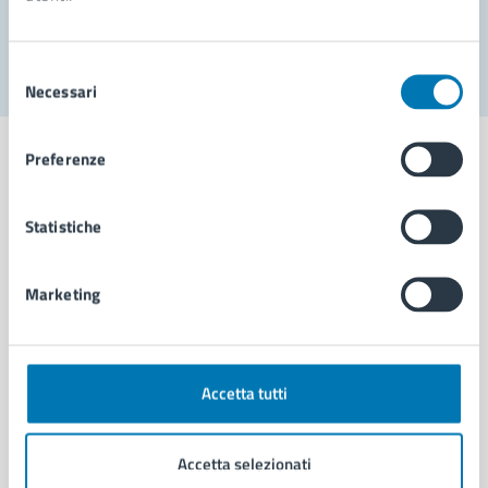
Segnala disservizio
Selezione
Necessari
del
consenso
Preferenze
Statistiche
Comune di Napoli
Marketing
AMMINISTRAZIONE
Aree amministrative
Organi di governo
Municipalità
Accetta tutti
Uffici
Enti e fondazioni
Accetta selezionati
Politici