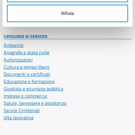
Personale amministrativo
Documenti e dati
Rifiuta
Intranet, posta aziendale e protocollo
CATEGORIE DI SERVIZIO
Ambiente
Anagrafe e stato civile
Autorizzazioni
Cultura e tempo libero
Documenti e certificati
Educazione e formazione
Giustizia e sicurezza pubblica
Imprese e commercio
Salute, benessere e assistenza
Servizi Cimiteriali
Vita lavorativa