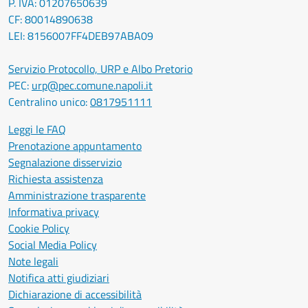
P. IVA: 01207650639
CF: 80014890638
LEI: 8156007FF4DEB97ABA09
Servizio Protocollo, URP e Albo Pretorio
PEC:
urp@pec.comune.napoli.it
Centralino unico:
0817951111
Leggi le FAQ
Prenotazione appuntamento
Segnalazione disservizio
Richiesta assistenza
Amministrazione trasparente
Informativa privacy
Cookie Policy
Social Media Policy
Note legali
Notifica atti giudiziari
Dichiarazione di accessibilità