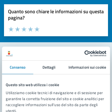
Quanto sono chiare le informazioni su questa
pagina?
Valuta la chiarezza delle informazioni (da 1 a 5 stelle)
Seleziona il numero di stelle per valutare la chiarezza delle i
Valuta 1 stelle su 5
Valuta 2 stelle su 5
Valuta 3 stelle su 5
Valuta 4 stelle su 5
Valuta 5 stelle su 5
Contatta il comune
Consenso
Dettagli
Informazioni sui cookie
Leggi le domande frequenti
Richiedi assistenza
Questo sito web utilizza i cookie
Utilizziamo cookie tecnici di navigazione e di sessione per
Prenota appuntamento
garantire la corretta fruizione del sito e cookie analitici per
raccogliere informazioni sull'uso del sito da parte degli
Problemi in città
utenti.