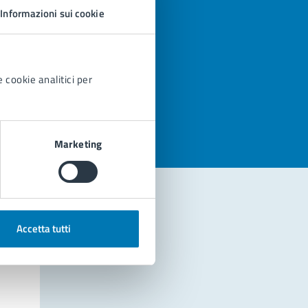
Informazioni sui cookie
 cookie analitici per
azioni
Marketing
Accetta tutti