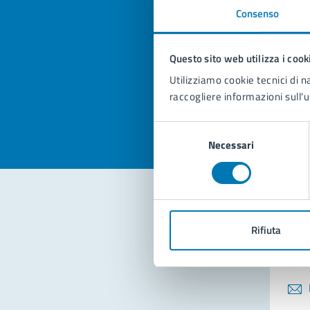
Consenso
Quan
pagi
Questo sito web utilizza i cook
Utilizziamo cookie tecnici di n
Valuta la
Selezi
raccogliere informazioni sull'u
Valuta 
Val
Selezione
Necessari
del
consenso
Con
Rifiuta