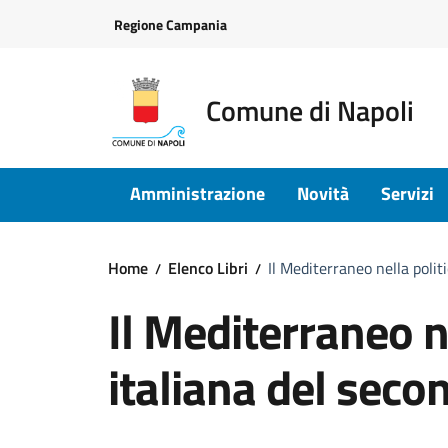
Vai ai contenuti
Vai al footer
Regione Campania
Comune di Napoli
Amministrazione
Novità
Servizi
Home
Elenco Libri
Il Mediterraneo nella poli
Il Mediterraneo n
italiana del sec