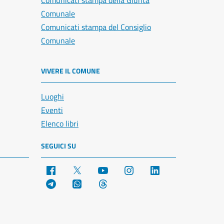
Comunicati stampa della Giunta
Comunale
Comunicati stampa del Consiglio
Comunale
VIVERE IL COMUNE
Luoghi
Eventi
Elenco libri
SEGUICI SU
Facebook
X
YouTube
Instagram
LinkedIn
Telegram
WhatsApp
Threads