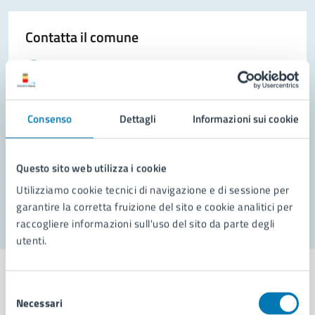
Contatta il comune
Leggi le domande frequenti
Richiedi assistenza
Consenso
Dettagli
Informazioni sui cookie
Prenota appuntamento
Problemi in città
Questo sito web utilizza i cookie
Segnala disservizio
Utilizziamo cookie tecnici di navigazione e di sessione per
garantire la corretta fruizione del sito e cookie analitici per
raccogliere informazioni sull'uso del sito da parte degli
utenti.
Selezione
Necessari
del