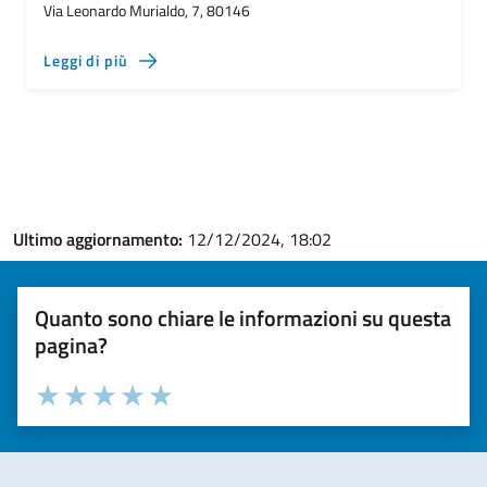
Via Leonardo Murialdo, 7, 80146
Leggi di più
Ultimo aggiornamento:
12/12/2024, 18:02
Quanto sono chiare le informazioni su questa
pagina?
Valuta la chiarezza delle informazioni (da 1 a 5 stelle)
Seleziona il numero di stelle per valutare la chiarezza delle i
Valuta 1 stelle su 5
Valuta 2 stelle su 5
Valuta 3 stelle su 5
Valuta 4 stelle su 5
Valuta 5 stelle su 5