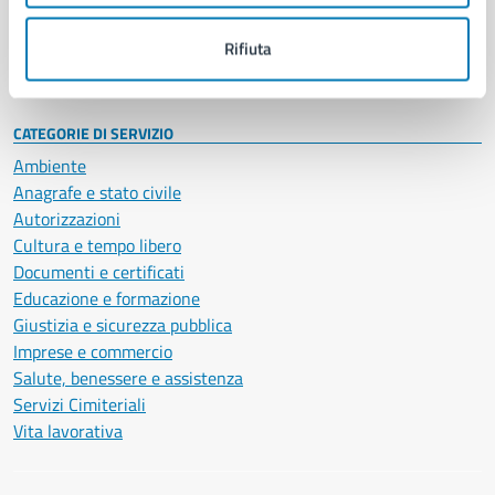
Personale amministrativo
Documenti e dati
Rifiuta
Intranet, posta aziendale e protocollo
CATEGORIE DI SERVIZIO
Ambiente
Anagrafe e stato civile
Autorizzazioni
Cultura e tempo libero
Documenti e certificati
Educazione e formazione
Giustizia e sicurezza pubblica
Imprese e commercio
Salute, benessere e assistenza
Servizi Cimiteriali
Vita lavorativa