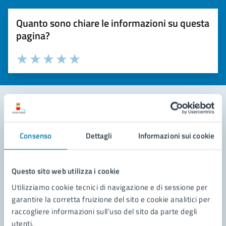
Quanto sono chiare le informazioni su questa
pagina?
Valuta la chiarezza delle informazioni (da 1 a 5 stelle)
Seleziona il numero di stelle per valutare la chiarezza delle i
Valuta 1 stelle su 5
Valuta 2 stelle su 5
Valuta 3 stelle su 5
Valuta 4 stelle su 5
Valuta 5 stelle su 5
Contatta il comune
Consenso
Dettagli
Informazioni sui cookie
Leggi le domande frequenti
Richiedi assistenza
Questo sito web utilizza i cookie
Utilizziamo cookie tecnici di navigazione e di sessione per
Prenota appuntamento
garantire la corretta fruizione del sito e cookie analitici per
raccogliere informazioni sull'uso del sito da parte degli
Problemi in città
utenti.