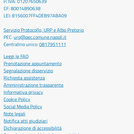
P. IVA: 01207650639
CF: 80014890638
LEI: 8156007FF4DEB97ABA09
Servizio Protocollo, URP e Albo Pretorio
PEC:
urp@pec.comune.napoli.it
Centralino unico:
0817951111
Leggi le FAQ
Prenotazione appuntamento
Segnalazione disservizio
Richiesta assistenza
Amministrazione trasparente
Informativa privacy
Cookie Policy
Social Media Policy
Note legali
Notifica atti giudiziari
Dichiarazione di accessibilità