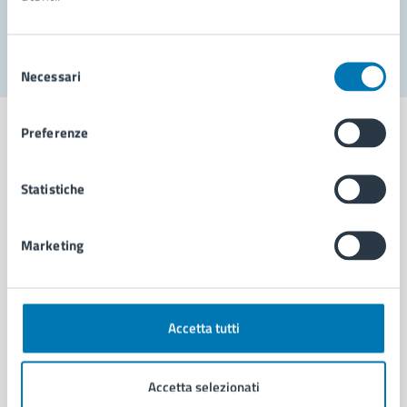
Segnala disservizio
Selezione
Necessari
del
consenso
Preferenze
Statistiche
Comune di Napoli
Marketing
AMMINISTRAZIONE
Aree amministrative
Organi di governo
Municipalità
Accetta tutti
Uffici
Enti e fondazioni
Accetta selezionati
Politici