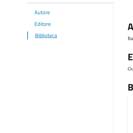
Autore
A
Editore
Biblioteca
Ba
E
G
B