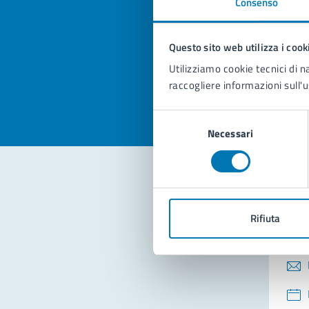
Consenso
Quan
pagi
Questo sito web utilizza i cook
Valuta la
Selezi
Utilizziamo cookie tecnici di n
Valuta 
Val
raccogliere informazioni sull'u
Selezione
Necessari
del
consenso
Con
Rifiuta