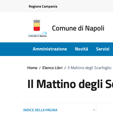
Vai ai contenuti
Vai al footer
Regione Campania
Comune di Napoli
Amministrazione
Novità
Servizi
Home
Elenco Libri
Il Mattino degli Scarfoglio
Il Mattino degli S
INDICE DELLA PAGINA