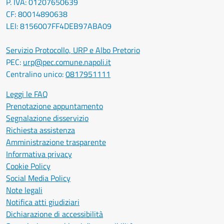
P. IVA: 01207650639
CF: 80014890638
LEI: 8156007FF4DEB97ABA09
Servizio Protocollo, URP e Albo Pretorio
PEC:
urp@pec.comune.napoli.it
Centralino unico:
0817951111
Leggi le FAQ
Prenotazione appuntamento
Segnalazione disservizio
Richiesta assistenza
Amministrazione trasparente
Informativa privacy
Cookie Policy
Social Media Policy
Note legali
Notifica atti giudiziari
Dichiarazione di accessibilità