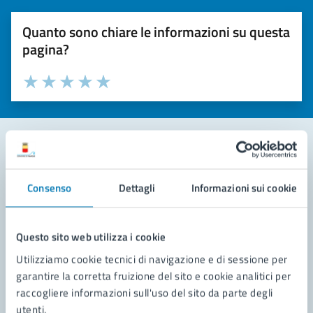
Quanto sono chiare le informazioni su questa
pagina?
Valuta la chiarezza delle informazioni (da 1 a 5 stelle)
Seleziona il numero di stelle per valutare la chiarezza delle i
Valuta 1 stelle su 5
Valuta 2 stelle su 5
Valuta 3 stelle su 5
Valuta 4 stelle su 5
Valuta 5 stelle su 5
Contatta il comune
Consenso
Dettagli
Informazioni sui cookie
Leggi le domande frequenti
Richiedi assistenza
Questo sito web utilizza i cookie
Utilizziamo cookie tecnici di navigazione e di sessione per
Prenota appuntamento
garantire la corretta fruizione del sito e cookie analitici per
raccogliere informazioni sull'uso del sito da parte degli
Problemi in città
utenti.