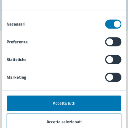
Segnala disservizio
Selezione
Necessari
del
consenso
Preferenze
Statistiche
Comune di Napoli
Marketing
AMMINISTRAZIONE
Aree amministrative
Organi di governo
Municipalità
Accetta tutti
Uffici
Enti e fondazioni
Accetta selezionati
Politici