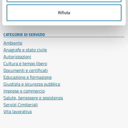
Personale amministrativo
Documenti e dati
Rifiuta
Intranet, posta aziendale e protocollo
CATEGORIE DI SERVIZIO
Ambiente
Anagrafe e stato civile
Autorizzazioni
Cultura e tempo libero
Documenti e certificati
Educazione e formazione
Giustizia e sicurezza pubblica
Imprese e commercio
Salute, benessere e assistenza
Servizi Cimiteriali
Vita lavorativa