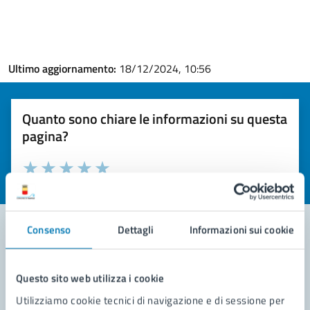
Ultimo aggiornamento:
18/12/2024, 10:56
Quanto sono chiare le informazioni su questa
pagina?
Valuta la chiarezza delle informazioni (da 1 a 5 stelle)
Seleziona il numero di stelle per valutare la chiarezza delle i
Valuta 1 stelle su 5
Valuta 2 stelle su 5
Valuta 3 stelle su 5
Valuta 4 stelle su 5
Valuta 5 stelle su 5
Consenso
Dettagli
Informazioni sui cookie
Contatta il comune
Questo sito web utilizza i cookie
Leggi le domande frequenti
Utilizziamo cookie tecnici di navigazione e di sessione per