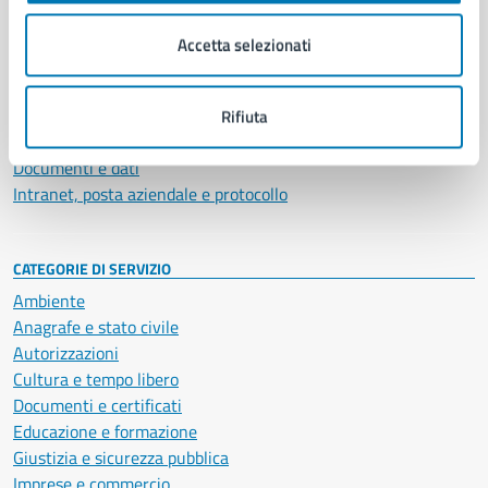
Organi di governo
Municipalità
Accetta selezionati
Uffici
Enti e fondazioni
Politici
Rifiuta
Personale amministrativo
Documenti e dati
Intranet, posta aziendale e protocollo
CATEGORIE DI SERVIZIO
Ambiente
Anagrafe e stato civile
Autorizzazioni
Cultura e tempo libero
Documenti e certificati
Educazione e formazione
Giustizia e sicurezza pubblica
Imprese e commercio