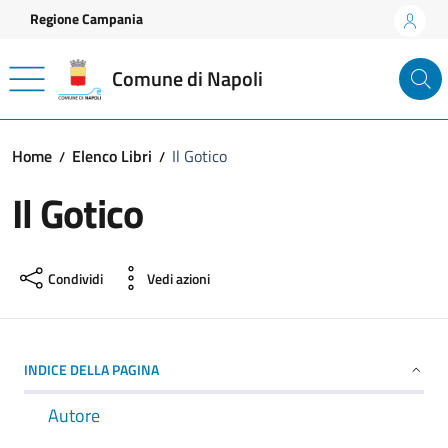
Vai ai contenuti
Vai al footer
Regione Campania
Comune di Napoli
Home
Elenco Libri
Il Gotico
Il Gotico
Condividi
Vedi azioni
INDICE DELLA PAGINA
Autore