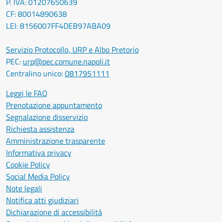
P. IVA: 01207650639
CF: 80014890638
LEI: 8156007FF4DEB97ABA09
Servizio Protocollo, URP e Albo Pretorio
PEC:
urp@pec.comune.napoli.it
Centralino unico:
0817951111
Leggi le FAQ
Prenotazione appuntamento
Segnalazione disservizio
Richiesta assistenza
Amministrazione trasparente
Informativa privacy
Cookie Policy
Social Media Policy
Note legali
Notifica atti giudiziari
Dichiarazione di accessibilità