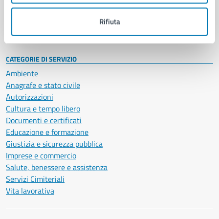
Personale amministrativo
Documenti e dati
Rifiuta
Intranet, posta aziendale e protocollo
CATEGORIE DI SERVIZIO
Ambiente
Anagrafe e stato civile
Autorizzazioni
Cultura e tempo libero
Documenti e certificati
Educazione e formazione
Giustizia e sicurezza pubblica
Imprese e commercio
Salute, benessere e assistenza
Servizi Cimiteriali
Vita lavorativa