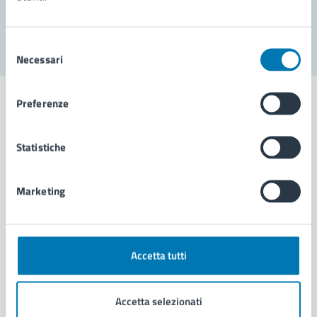
Segnala disservizio
Selezione
Necessari
del
consenso
Preferenze
Statistiche
Comune di Napoli
Marketing
AMMINISTRAZIONE
Aree amministrative
Organi di governo
Municipalità
Accetta tutti
Uffici
Enti e fondazioni
Accetta selezionati
Politici