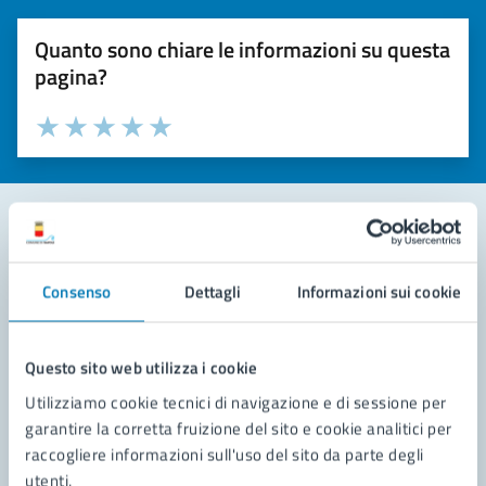
Quanto sono chiare le informazioni su questa
pagina?
Valuta la chiarezza delle informazioni (da 1 a 5 stelle)
Seleziona il numero di stelle per valutare la chiarezza delle i
Valuta 1 stelle su 5
Valuta 2 stelle su 5
Valuta 3 stelle su 5
Valuta 4 stelle su 5
Valuta 5 stelle su 5
Contatta il comune
Consenso
Dettagli
Informazioni sui cookie
Leggi le domande frequenti
Richiedi assistenza
Questo sito web utilizza i cookie
Utilizziamo cookie tecnici di navigazione e di sessione per
Prenota appuntamento
garantire la corretta fruizione del sito e cookie analitici per
raccogliere informazioni sull'uso del sito da parte degli
Problemi in città
utenti.