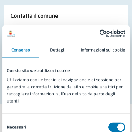
Contatta il comune
Leggi le domande frequenti
Richiedi assistenza
Consenso
Dettagli
Informazioni sui cookie
Prenota appuntamento
Problemi in città
Questo sito web utilizza i cookie
Segnala disservizio
Utilizziamo cookie tecnici di navigazione e di sessione per
garantire la corretta fruizione del sito e cookie analitici per
raccogliere informazioni sull'uso del sito da parte degli
utenti.
Selezione
Necessari
del