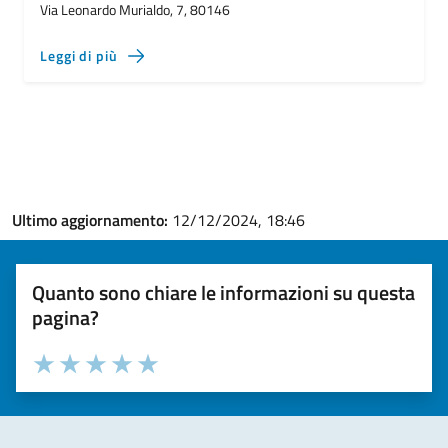
Via Leonardo Murialdo, 7, 80146
Leggi di più
Ultimo aggiornamento:
12/12/2024, 18:46
Quanto sono chiare le informazioni su questa
pagina?
Valuta la chiarezza delle informazioni (da 1 a 5 stelle)
Seleziona il numero di stelle per valutare la chiarezza delle i
Valuta 1 stelle su 5
Valuta 2 stelle su 5
Valuta 3 stelle su 5
Valuta 4 stelle su 5
Valuta 5 stelle su 5