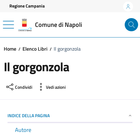
Vai ai contenuti
Vai al footer
Regione Campania
Comune di Napoli
Home
Elenco Libri
Il gorgonzola
Il gorgonzola
Condividi
Vedi azioni
INDICE DELLA PAGINA
Autore