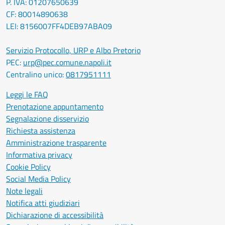
P. IVA: 01207650639
CF: 80014890638
LEI: 8156007FF4DEB97ABA09
Servizio Protocollo, URP e Albo Pretorio
PEC:
urp@pec.comune.napoli.it
Centralino unico:
0817951111
Leggi le FAQ
Prenotazione appuntamento
Segnalazione disservizio
Richiesta assistenza
Amministrazione trasparente
Informativa privacy
Cookie Policy
Social Media Policy
Note legali
Notifica atti giudiziari
Dichiarazione di accessibilità