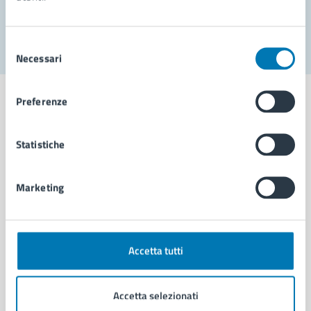
Segnala disservizio
Selezione
Necessari
del
consenso
Preferenze
Statistiche
Comune di Napoli
Marketing
AMMINISTRAZIONE
Aree amministrative
Organi di governo
Municipalità
Accetta tutti
Uffici
Enti e fondazioni
Accetta selezionati
Politici