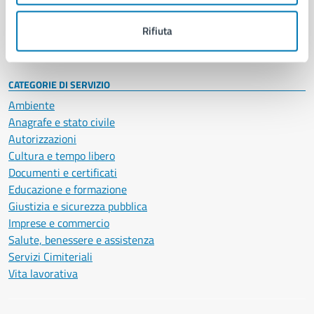
Personale amministrativo
Documenti e dati
Rifiuta
Intranet, posta aziendale e protocollo
CATEGORIE DI SERVIZIO
Ambiente
Anagrafe e stato civile
Autorizzazioni
Cultura e tempo libero
Documenti e certificati
Educazione e formazione
Giustizia e sicurezza pubblica
Imprese e commercio
Salute, benessere e assistenza
Servizi Cimiteriali
Vita lavorativa