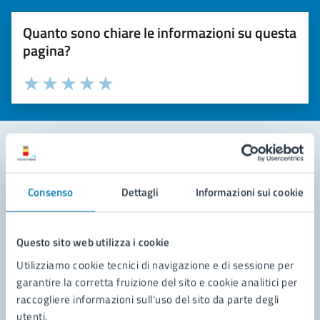
Quanto sono chiare le informazioni su questa
pagina?
Valuta la chiarezza delle informazioni (da 1 a 5 stelle)
Seleziona il numero di stelle per valutare la chiarezza delle i
Valuta 1 stelle su 5
Valuta 2 stelle su 5
Valuta 3 stelle su 5
Valuta 4 stelle su 5
Valuta 5 stelle su 5
Contatta il comune
Consenso
Dettagli
Informazioni sui cookie
Leggi le domande frequenti
Richiedi assistenza
Questo sito web utilizza i cookie
Utilizziamo cookie tecnici di navigazione e di sessione per
Prenota appuntamento
garantire la corretta fruizione del sito e cookie analitici per
raccogliere informazioni sull'uso del sito da parte degli
Problemi in città
utenti.