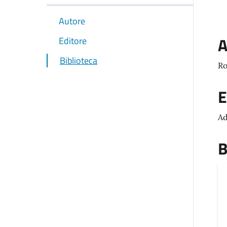
Autore
A
Editore
Biblioteca
Ro
E
Ad
B