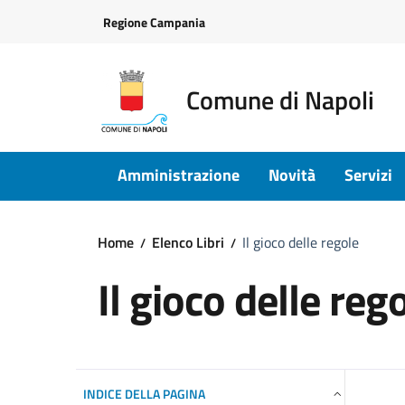
Vai ai contenuti
Vai al footer
Regione Campania
Comune di Napoli
Amministrazione
Novità
Servizi
Home
Elenco Libri
Il gioco delle regole
Il gioco delle reg
INDICE DELLA PAGINA