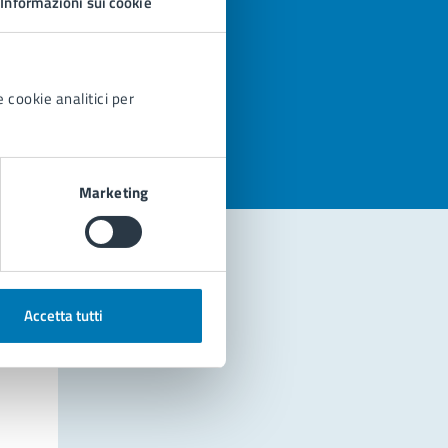
Informazioni sui cookie
azioni
 cookie analitici per
Marketing
Accetta tutti