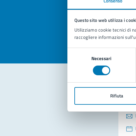
Consenso
Quan
pagi
Questo sito web utilizza i cook
Valuta la
Selezi
Utilizziamo cookie tecnici di n
Valuta 
Val
raccogliere informazioni sull'u
Selezione
Necessari
del
consenso
Con
Rifiuta