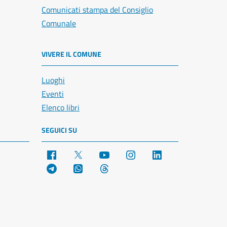
Comunicati stampa del Consiglio
Comunale
VIVERE IL COMUNE
Luoghi
Eventi
Elenco libri
SEGUICI SU
Facebook
X
YouTube
Instagram
LinkedIn
Telegram
WhatsApp
Threads