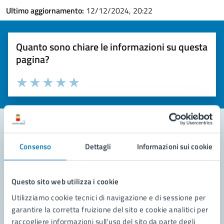
Ultimo aggiornamento:
12/12/2024, 20:22
Quanto sono chiare le informazioni su questa
pagina?
Valuta la chiarezza delle informazioni (da 1 a 5 stelle)
Seleziona il numero di stelle per valutare la chiarezza delle i
Valuta 1 stelle su 5
Valuta 2 stelle su 5
Valuta 3 stelle su 5
Valuta 4 stelle su 5
Valuta 5 stelle su 5
Consenso
Dettagli
Informazioni sui cookie
Contatta il comune
Leggi le domande frequenti
Questo sito web utilizza i cookie
Richiedi assistenza
Utilizziamo cookie tecnici di navigazione e di sessione per
garantire la corretta fruizione del sito e cookie analitici per
Prenota appuntamento
raccogliere informazioni sull'uso del sito da parte degli