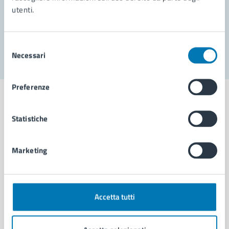
utenti.
Problemi in città
Segnala disservizio
Selezione
Necessari
del
consenso
Preferenze
Statistiche
Comune di Napoli
Marketing
AMMINISTRAZIONE
Aree amministrative
Organi di governo
Accetta tutti
Municipalità
Uffici