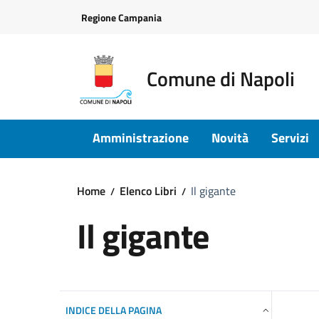
Vai ai contenuti
Vai al footer
Regione Campania
Comune di Napoli
Amministrazione
Novità
Servizi
Home
Elenco Libri
Il gigante
Il gigante
INDICE DELLA PAGINA