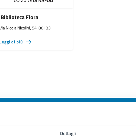
Biblioteca Flora
Via Nicola Nicolini, 54, 80133
Leggi di più
to sono chiare le informazioni su questa
Dettagli