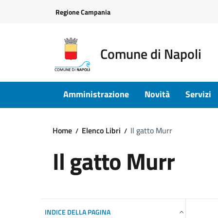
Vai ai contenuti
Vai al footer
Regione Campania
Comune di Napoli
Amministrazione
Novità
Servizi
Home
Elenco Libri
Il gatto Murr
Il gatto Murr
INDICE DELLA PAGINA