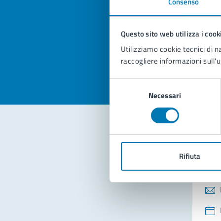
Consenso
Quan
pagi
Questo sito web utilizza i cook
Valuta la
Selezi
Utilizziamo cookie tecnici di n
Valuta 
Val
raccogliere informazioni sull'u
Selezione
Necessari
del
consenso
Con
Rifiuta