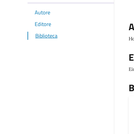
Autore
A
Editore
Biblioteca
Ho
E
Ei
B