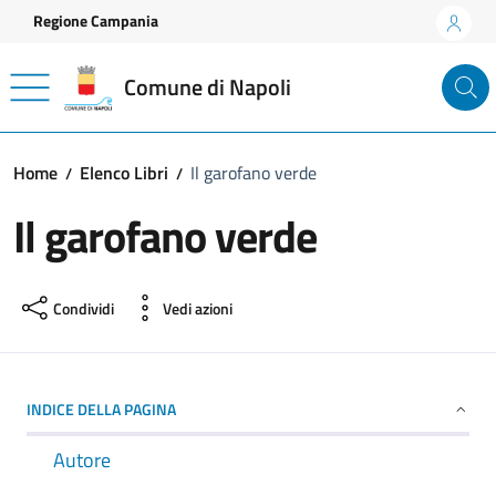
Vai ai contenuti
Vai al footer
Regione Campania
Comune di Napoli
Home
Elenco Libri
Il garofano verde
Il garofano verde
Condividi
Vedi azioni
INDICE DELLA PAGINA
Autore