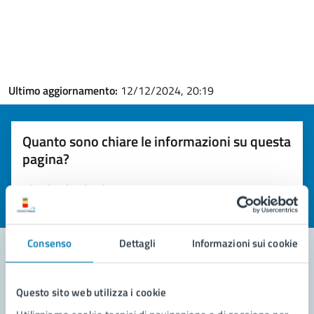
Ultimo aggiornamento:
12/12/2024, 20:19
Quanto sono chiare le informazioni su questa
pagina?
Valuta la chiarezza delle informazioni (da 1 a 5 stelle)
Seleziona il numero di stelle per valutare la chiarezza delle i
Valuta 1 stelle su 5
Valuta 2 stelle su 5
Valuta 3 stelle su 5
Valuta 4 stelle su 5
Valuta 5 stelle su 5
Consenso
Dettagli
Informazioni sui cookie
Contatta il comune
Questo sito web utilizza i cookie