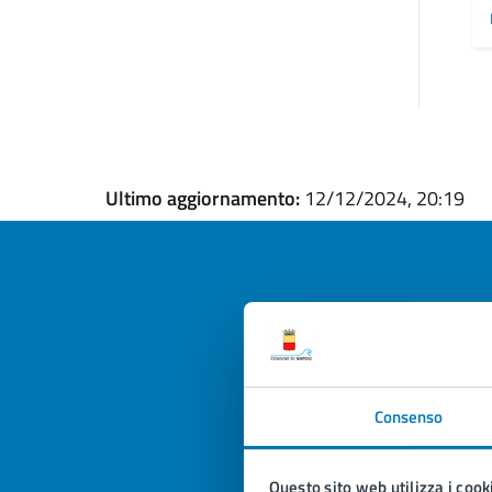
Ultimo aggiornamento:
12/12/2024, 20:19
Quan
pagi
Consenso
Valuta la
Selezi
Valuta 
Val
Questo sito web utilizza i cook