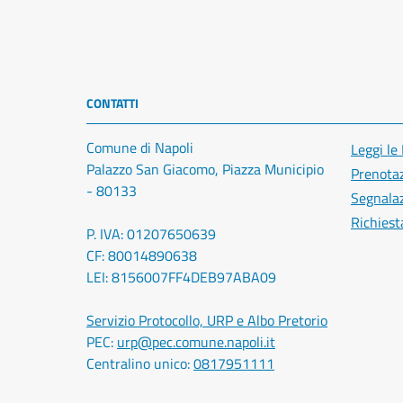
CONTATTI
Comune di Napoli
Leggi le
Palazzo San Giacomo, Piazza Municipio
Prenota
- 80133
Segnalaz
Richiest
P. IVA: 01207650639
CF: 80014890638
LEI: 8156007FF4DEB97ABA09
Servizio Protocollo, URP e Albo Pretorio
PEC:
urp@pec.comune.napoli.it
Centralino unico:
0817951111