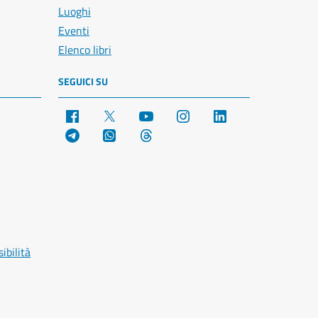
Luoghi
Eventi
Elenco libri
SEGUICI SU
Facebook
X
YouTube
Instagram
LinkedIn
Telegram
WhatsApp
Threads
ibilità