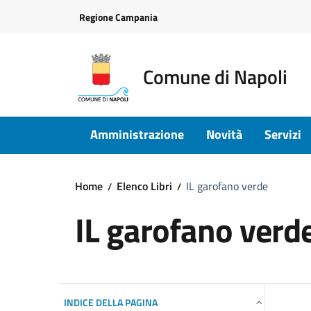
Vai ai contenuti
Vai al footer
Regione Campania
Comune di Napoli
Amministrazione
Novità
Servizi
Home
Elenco Libri
IL garofano verde
IL garofano verd
INDICE DELLA PAGINA