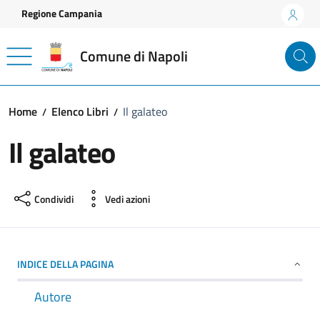
Vai ai contenuti
Vai al footer
Regione Campania
Comune di Napoli
Home
Elenco Libri
Il galateo
Il galateo
Condividi
Vedi azioni
INDICE DELLA PAGINA
Autore