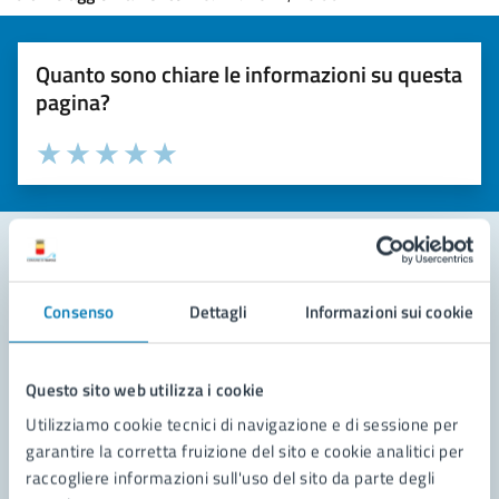
Quanto sono chiare le informazioni su questa
pagina?
Valuta la chiarezza delle informazioni (da 1 a 5 stelle)
Seleziona il numero di stelle per valutare la chiarezza delle i
Valuta 1 stelle su 5
Valuta 2 stelle su 5
Valuta 3 stelle su 5
Valuta 4 stelle su 5
Valuta 5 stelle su 5
Contatta il comune
Consenso
Dettagli
Informazioni sui cookie
Leggi le domande frequenti
Questo sito web utilizza i cookie
Richiedi assistenza
Utilizziamo cookie tecnici di navigazione e di sessione per
Prenota appuntamento
garantire la corretta fruizione del sito e cookie analitici per
raccogliere informazioni sull'uso del sito da parte degli