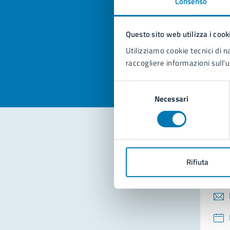
Consenso
Quan
pagi
Questo sito web utilizza i cook
Valuta la
Selezi
Utilizziamo cookie tecnici di n
Valuta 
Val
raccogliere informazioni sull'u
Selezione
Necessari
del
consenso
Con
Rifiuta