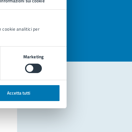
Informazioni sui cookie
azioni
 cookie analitici per
Marketing
Accetta tutti