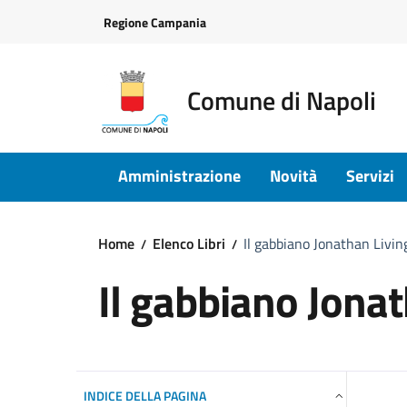
Vai ai contenuti
Vai al footer
Regione Campania
Comune di Napoli
Amministrazione
Novità
Servizi
Home
Elenco Libri
Il gabbiano Jonathan Livin
Il gabbiano Jona
INDICE DELLA PAGINA