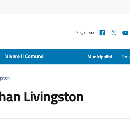
Facebook
X
Seguici su:
Vivere il Comune
Municipalità
Temp
gston
than Livingston