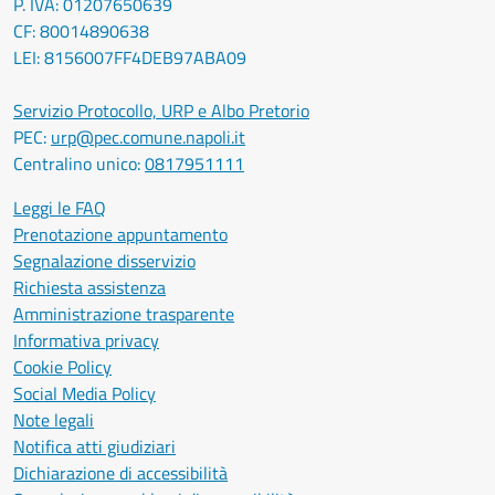
P. IVA: 01207650639
CF: 80014890638
LEI: 8156007FF4DEB97ABA09
Servizio Protocollo, URP e Albo Pretorio
PEC:
urp@pec.comune.napoli.it
Centralino unico:
0817951111
Leggi le FAQ
Prenotazione appuntamento
Segnalazione disservizio
Richiesta assistenza
Amministrazione trasparente
Informativa privacy
Cookie Policy
Social Media Policy
Note legali
Notifica atti giudiziari
Dichiarazione di accessibilità