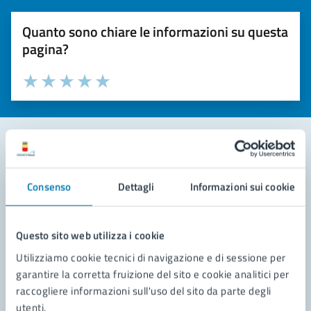
Quanto sono chiare le informazioni su questa
pagina?
Valuta la chiarezza delle informazioni (da 1 a 5 stelle)
Seleziona il numero di stelle per valutare la chiarezza delle i
Valuta 1 stelle su 5
Valuta 2 stelle su 5
Valuta 3 stelle su 5
Valuta 4 stelle su 5
Valuta 5 stelle su 5
Contatta il comune
Consenso
Dettagli
Informazioni sui cookie
Leggi le domande frequenti
Richiedi assistenza
Questo sito web utilizza i cookie
Utilizziamo cookie tecnici di navigazione e di sessione per
Prenota appuntamento
garantire la corretta fruizione del sito e cookie analitici per
raccogliere informazioni sull'uso del sito da parte degli
Problemi in città
utenti.