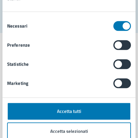
Segnala disservizio
Selezione
Necessari
del
consenso
Preferenze
Statistiche
Comune di Napoli
Marketing
AMMINISTRAZIONE
Aree amministrative
Organi di governo
Municipalità
Accetta tutti
Uffici
Enti e fondazioni
Accetta selezionati
Politici