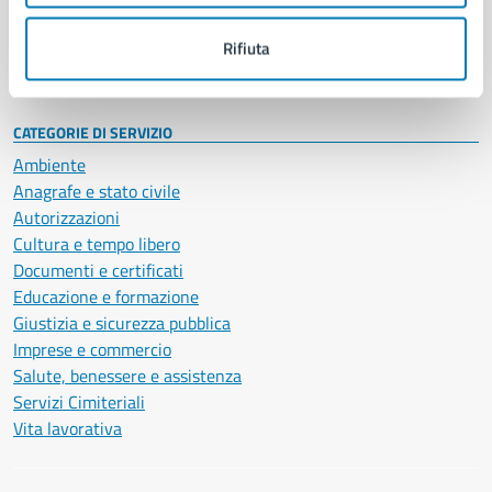
Personale amministrativo
Documenti e dati
Rifiuta
Intranet, posta aziendale e protocollo
CATEGORIE DI SERVIZIO
Ambiente
Anagrafe e stato civile
Autorizzazioni
Cultura e tempo libero
Documenti e certificati
Educazione e formazione
Giustizia e sicurezza pubblica
Imprese e commercio
Salute, benessere e assistenza
Servizi Cimiteriali
Vita lavorativa