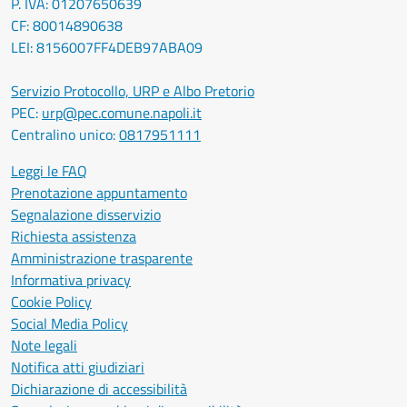
P. IVA: 01207650639
CF: 80014890638
LEI: 8156007FF4DEB97ABA09
Servizio Protocollo, URP e Albo Pretorio
PEC:
urp@pec.comune.napoli.it
Centralino unico:
0817951111
Leggi le FAQ
Prenotazione appuntamento
Segnalazione disservizio
Richiesta assistenza
Amministrazione trasparente
Informativa privacy
Cookie Policy
Social Media Policy
Note legali
Notifica atti giudiziari
Dichiarazione di accessibilità