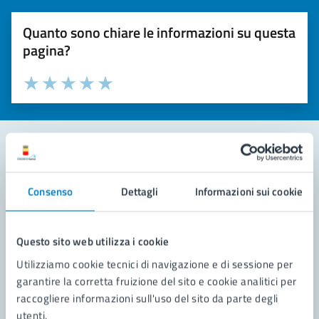
Quanto sono chiare le informazioni su questa
pagina?
Valuta la chiarezza delle informazioni (da 1 a 5 stelle)
Seleziona il numero di stelle per valutare la chiarezza delle i
Valuta 1 stelle su 5
Valuta 2 stelle su 5
Valuta 3 stelle su 5
Valuta 4 stelle su 5
Valuta 5 stelle su 5
Contatta il comune
Consenso
Dettagli
Informazioni sui cookie
Leggi le domande frequenti
Richiedi assistenza
Questo sito web utilizza i cookie
Utilizziamo cookie tecnici di navigazione e di sessione per
Prenota appuntamento
garantire la corretta fruizione del sito e cookie analitici per
raccogliere informazioni sull'uso del sito da parte degli
Problemi in città
utenti.