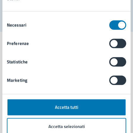
Segnala disservizio
Selezione
Necessari
del
consenso
Preferenze
Statistiche
Comune di Napoli
Marketing
AMMINISTRAZIONE
Aree amministrative
Organi di governo
Municipalità
Accetta tutti
Uffici
Enti e fondazioni
Accetta selezionati
Politici