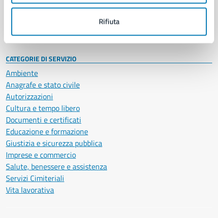
Personale amministrativo
Documenti e dati
Rifiuta
Intranet, posta aziendale e protocollo
CATEGORIE DI SERVIZIO
Ambiente
Anagrafe e stato civile
Autorizzazioni
Cultura e tempo libero
Documenti e certificati
Educazione e formazione
Giustizia e sicurezza pubblica
Imprese e commercio
Salute, benessere e assistenza
Servizi Cimiteriali
Vita lavorativa