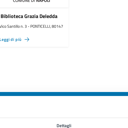
Biblioteca Grazia Deledda
Vico Santillo n. 3 - PONTICELLI, 80147
Leggi di più
to sono chiare le informazioni su questa
Dettagli