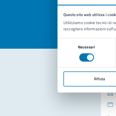
pagi
Questo sito web utilizza i cook
Valuta la
Selezi
Utilizziamo cookie tecnici di n
Valuta 
Val
raccogliere informazioni sull'u
Selezione
Necessari
del
consenso
Con
Rifiuta