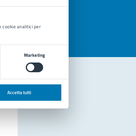
azioni
 cookie analitici per
Marketing
Accetta tutti