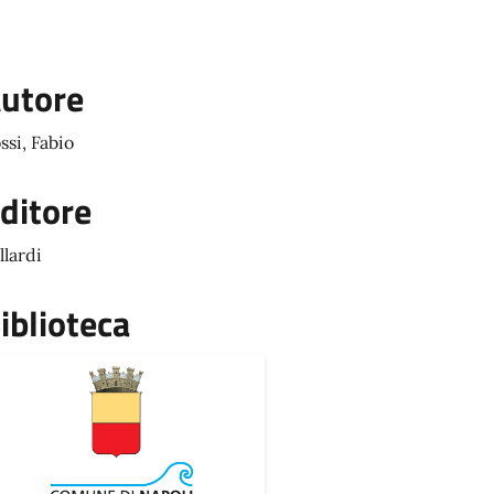
utore
ssi, Fabio
ditore
llardi
iblioteca