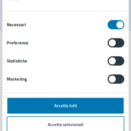
Segnala disservizio
Selezione
Necessari
del
consenso
Preferenze
Statistiche
Comune di Napoli
Marketing
AMMINISTRAZIONE
Aree amministrative
Organi di governo
Municipalità
Accetta tutti
Uffici
Enti e fondazioni
Accetta selezionati
Politici