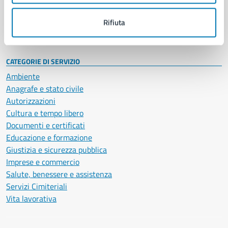
Personale amministrativo
Documenti e dati
Rifiuta
Intranet, posta aziendale e protocollo
CATEGORIE DI SERVIZIO
Ambiente
Anagrafe e stato civile
Autorizzazioni
Cultura e tempo libero
Documenti e certificati
Educazione e formazione
Giustizia e sicurezza pubblica
Imprese e commercio
Salute, benessere e assistenza
Servizi Cimiteriali
Vita lavorativa