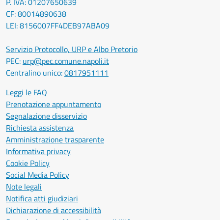
P. IVA: 01207650639
CF: 80014890638
LEI: 8156007FF4DEB97ABA09
Servizio Protocollo, URP e Albo Pretorio
PEC:
urp@pec.comune.napoli.it
Centralino unico:
0817951111
Leggi le FAQ
Prenotazione appuntamento
Segnalazione disservizio
Richiesta assistenza
Amministrazione trasparente
Informativa privacy
Cookie Policy
Social Media Policy
Note legali
Notifica atti giudiziari
Dichiarazione di accessibilità