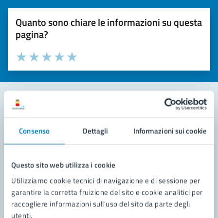
Quanto sono chiare le informazioni su questa
pagina?
Valuta la chiarezza delle informazioni (da 1 a 5 stelle)
Seleziona il numero di stelle per valutare la chiarezza delle i
Valuta 1 stelle su 5
Valuta 2 stelle su 5
Valuta 3 stelle su 5
Valuta 4 stelle su 5
Valuta 5 stelle su 5
Contatta il comune
Consenso
Dettagli
Informazioni sui cookie
Leggi le domande frequenti
Richiedi assistenza
Questo sito web utilizza i cookie
Utilizziamo cookie tecnici di navigazione e di sessione per
Prenota appuntamento
garantire la corretta fruizione del sito e cookie analitici per
raccogliere informazioni sull'uso del sito da parte degli
Problemi in città
utenti.