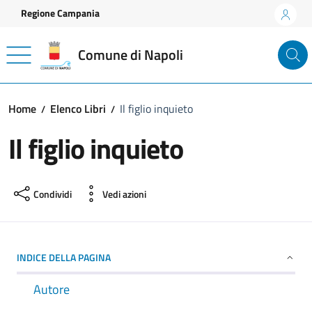
Vai ai contenuti
Vai al footer
Regione Campania
Comune di Napoli
Home
Elenco Libri
Il figlio inquieto
Il figlio inquieto
Condividi
Vedi azioni
INDICE DELLA PAGINA
Autore