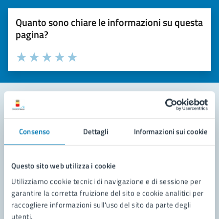
Quanto sono chiare le informazioni su questa
pagina?
Valuta la chiarezza delle informazioni (da 1 a 5 stelle)
Seleziona il numero di stelle per valutare la chiarezza delle i
Valuta 1 stelle su 5
Valuta 2 stelle su 5
Valuta 3 stelle su 5
Valuta 4 stelle su 5
Valuta 5 stelle su 5
Contatta il comune
Consenso
Dettagli
Informazioni sui cookie
Leggi le domande frequenti
Richiedi assistenza
Questo sito web utilizza i cookie
Utilizziamo cookie tecnici di navigazione e di sessione per
Prenota appuntamento
garantire la corretta fruizione del sito e cookie analitici per
raccogliere informazioni sull'uso del sito da parte degli
Problemi in città
utenti.