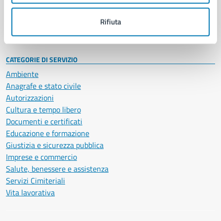
Personale amministrativo
Documenti e dati
Rifiuta
Intranet, posta aziendale e protocollo
CATEGORIE DI SERVIZIO
Ambiente
Anagrafe e stato civile
Autorizzazioni
Cultura e tempo libero
Documenti e certificati
Educazione e formazione
Giustizia e sicurezza pubblica
Imprese e commercio
Salute, benessere e assistenza
Servizi Cimiteriali
Vita lavorativa