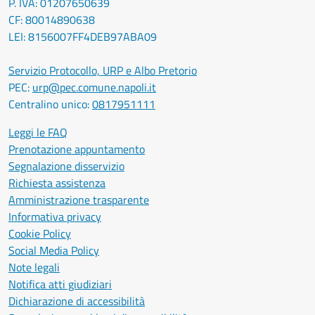
P. IVA: 01207650639
CF: 80014890638
LEI: 8156007FF4DEB97ABA09
Servizio Protocollo, URP e Albo Pretorio
PEC:
urp@pec.comune.napoli.it
Centralino unico:
0817951111
Leggi le FAQ
Prenotazione appuntamento
Segnalazione disservizio
Richiesta assistenza
Amministrazione trasparente
Informativa privacy
Cookie Policy
Social Media Policy
Note legali
Notifica atti giudiziari
Dichiarazione di accessibilità