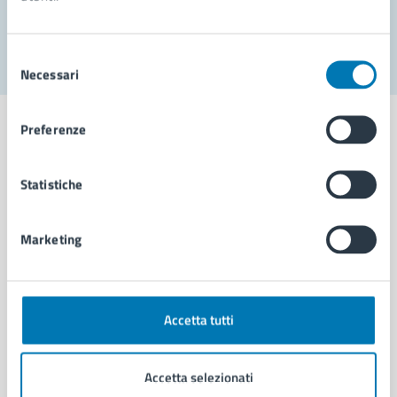
Segnala disservizio
Selezione
Necessari
del
consenso
Preferenze
Statistiche
Comune di Napoli
Marketing
AMMINISTRAZIONE
Aree amministrative
Organi di governo
Municipalità
Accetta tutti
Uffici
Enti e fondazioni
Accetta selezionati
Politici