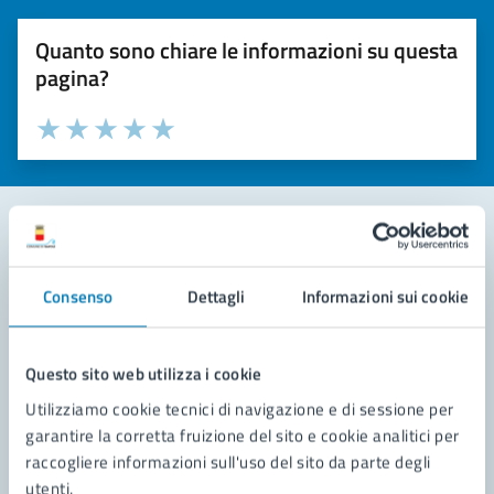
Quanto sono chiare le informazioni su questa
pagina?
Valuta la chiarezza delle informazioni (da 1 a 5 stelle)
Seleziona il numero di stelle per valutare la chiarezza delle i
Valuta 1 stelle su 5
Valuta 2 stelle su 5
Valuta 3 stelle su 5
Valuta 4 stelle su 5
Valuta 5 stelle su 5
Contatta il comune
Consenso
Dettagli
Informazioni sui cookie
Leggi le domande frequenti
Richiedi assistenza
Questo sito web utilizza i cookie
Utilizziamo cookie tecnici di navigazione e di sessione per
Prenota appuntamento
garantire la corretta fruizione del sito e cookie analitici per
raccogliere informazioni sull'uso del sito da parte degli
Problemi in città
utenti.