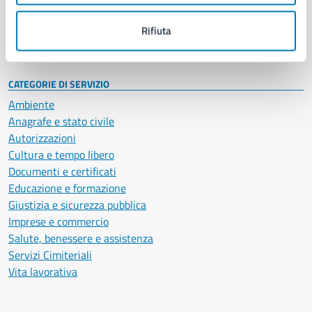
Personale amministrativo
Documenti e dati
Rifiuta
Intranet, posta aziendale e protocollo
CATEGORIE DI SERVIZIO
Ambiente
Anagrafe e stato civile
Autorizzazioni
Cultura e tempo libero
Documenti e certificati
Educazione e formazione
Giustizia e sicurezza pubblica
Imprese e commercio
Salute, benessere e assistenza
Servizi Cimiteriali
Vita lavorativa