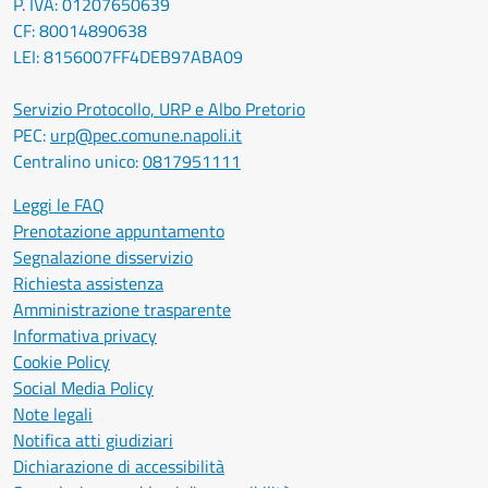
P. IVA: 01207650639
CF: 80014890638
LEI: 8156007FF4DEB97ABA09
Servizio Protocollo, URP e Albo Pretorio
PEC:
urp@pec.comune.napoli.it
Centralino unico:
0817951111
Leggi le FAQ
Prenotazione appuntamento
Segnalazione disservizio
Richiesta assistenza
Amministrazione trasparente
Informativa privacy
Cookie Policy
Social Media Policy
Note legali
Notifica atti giudiziari
Dichiarazione di accessibilità