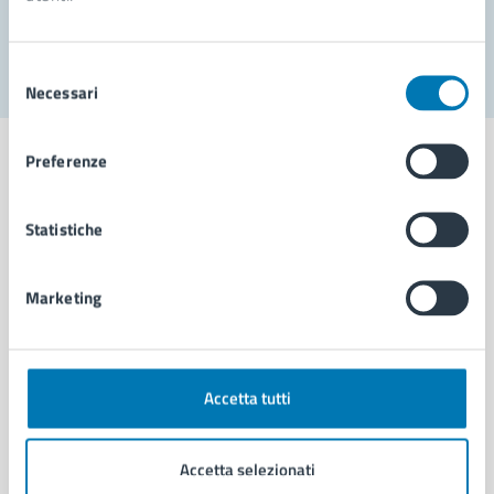
Segnala disservizio
Selezione
Necessari
del
consenso
Preferenze
Statistiche
Comune di Napoli
Marketing
AMMINISTRAZIONE
Aree amministrative
Organi di governo
Municipalità
Accetta tutti
Uffici
Enti e fondazioni
Accetta selezionati
Politici