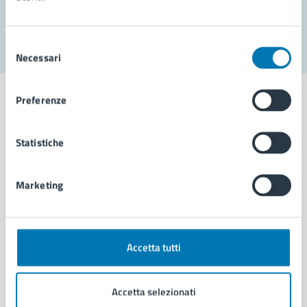
Segnala disservizio
Selezione
Necessari
del
consenso
Preferenze
Statistiche
Comune di Napoli
Marketing
AMMINISTRAZIONE
Aree amministrative
Organi di governo
Municipalità
Accetta tutti
Uffici
Enti e fondazioni
Accetta selezionati
Politici