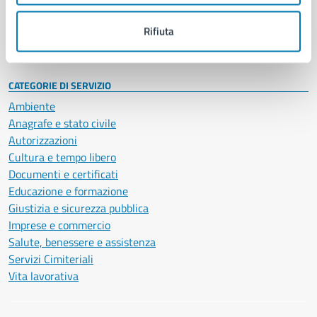
Personale amministrativo
Documenti e dati
Rifiuta
Intranet, posta aziendale e protocollo
CATEGORIE DI SERVIZIO
Ambiente
Anagrafe e stato civile
Autorizzazioni
Cultura e tempo libero
Documenti e certificati
Educazione e formazione
Giustizia e sicurezza pubblica
Imprese e commercio
Salute, benessere e assistenza
Servizi Cimiteriali
Vita lavorativa