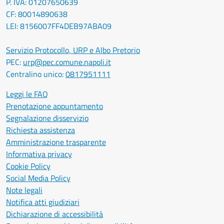
P. IVA: 01207650639
CF: 80014890638
LEI: 8156007FF4DEB97ABA09
Servizio Protocollo, URP e Albo Pretorio
PEC:
urp@pec.comune.napoli.it
Centralino unico:
0817951111
Leggi le FAQ
Prenotazione appuntamento
Segnalazione disservizio
Richiesta assistenza
Amministrazione trasparente
Informativa privacy
Cookie Policy
Social Media Policy
Note legali
Notifica atti giudiziari
Dichiarazione di accessibilità