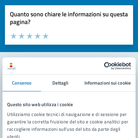
Quanto sono chiare le informazioni su questa
pagina?
Valuta la chiarezza delle informazioni (da 1 a 5 stelle)
Seleziona il numero di stelle per valutare la chiarezza delle i
Valuta 1 stelle su 5
Valuta 2 stelle su 5
Valuta 3 stelle su 5
Valuta 4 stelle su 5
Valuta 5 stelle su 5
Contatta il comune
Consenso
Dettagli
Informazioni sui cookie
Leggi le domande frequenti
Richiedi assistenza
Questo sito web utilizza i cookie
Utilizziamo cookie tecnici di navigazione e di sessione per
Prenota appuntamento
garantire la corretta fruizione del sito e cookie analitici per
raccogliere informazioni sull'uso del sito da parte degli
Problemi in città
utenti.