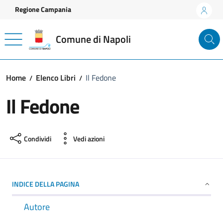
Vai ai contenuti
Vai al footer
Regione Campania
Comune di Napoli
Home
Elenco Libri
Il Fedone
Il Fedone
Condividi
Vedi azioni
INDICE DELLA PAGINA
Autore