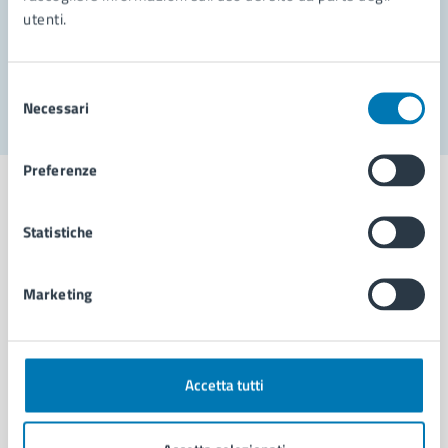
utenti.
Problemi in città
Segnala disservizio
Selezione
Necessari
del
consenso
Preferenze
Statistiche
Comune di Napoli
Marketing
AMMINISTRAZIONE
Aree amministrative
Organi di governo
Accetta tutti
Municipalità
Uffici