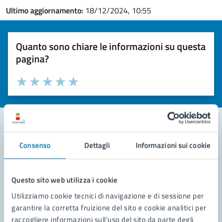
Ultimo aggiornamento:
18/12/2024, 10:55
Quanto sono chiare le informazioni su questa
pagina?
Valuta la chiarezza delle informazioni (da 1 a 5 stelle)
Seleziona il numero di stelle per valutare la chiarezza delle i
Valuta 1 stelle su 5
Valuta 2 stelle su 5
Valuta 3 stelle su 5
Valuta 4 stelle su 5
Valuta 5 stelle su 5
Consenso
Dettagli
Informazioni sui cookie
Contatta il comune
Leggi le domande frequenti
Questo sito web utilizza i cookie
Richiedi assistenza
Utilizziamo cookie tecnici di navigazione e di sessione per
garantire la corretta fruizione del sito e cookie analitici per
Prenota appuntamento
raccogliere informazioni sull'uso del sito da parte degli