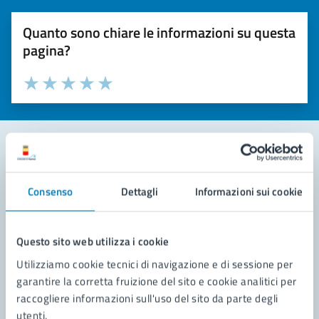
Quanto sono chiare le informazioni su questa
pagina?
Valuta la chiarezza delle informazioni (da 1 a 5 stelle)
Seleziona il numero di stelle per valutare la chiarezza delle i
Valuta 1 stelle su 5
Valuta 2 stelle su 5
Valuta 3 stelle su 5
Valuta 4 stelle su 5
Valuta 5 stelle su 5
Contatta il comune
Consenso
Dettagli
Informazioni sui cookie
Leggi le domande frequenti
Richiedi assistenza
Questo sito web utilizza i cookie
Utilizziamo cookie tecnici di navigazione e di sessione per
Prenota appuntamento
garantire la corretta fruizione del sito e cookie analitici per
raccogliere informazioni sull'uso del sito da parte degli
Problemi in città
utenti.