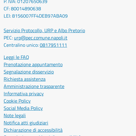
P. IVA: 01207650639
CF: 80014890638
LEI: 8156007FF4DEB97ABA09
Servizio Protocollo, URP e Albo Pretorio
PEC:
urp@pec.comune.napoli.it
Centralino unico:
0817951111
Leggi le FAQ
Prenotazione appuntamento
Segnalazione disservizio
Richiesta assistenza
Amministrazione trasparente
Informativa privacy
Cookie Policy
Social Media Policy
Note legali
Notifica atti giudiziari
Dichiarazione di accessibilità