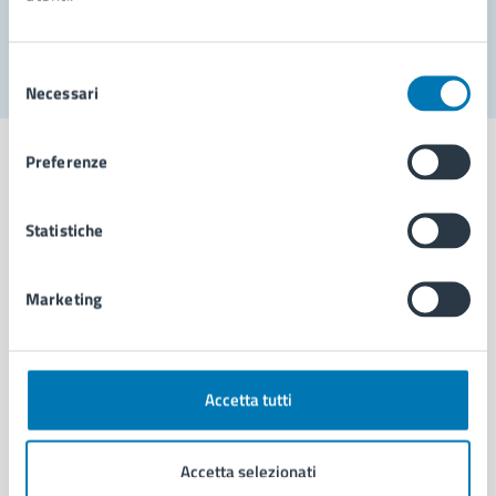
Segnala disservizio
Selezione
Necessari
del
consenso
Preferenze
Statistiche
Comune di Napoli
Marketing
AMMINISTRAZIONE
Aree amministrative
Organi di governo
Municipalità
Accetta tutti
Uffici
Enti e fondazioni
Accetta selezionati
Politici