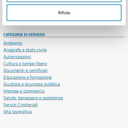
Personale amministrativo
Documenti e dati
Rifiuta
Intranet, posta aziendale e protocollo
CATEGORIE DI SERVIZIO
Ambiente
Anagrafe e stato civile
Autorizzazioni
Cultura e tempo libero
Documenti e certificati
Educazione e formazione
Giustizia e sicurezza pubblica
Imprese e commercio
Salute, benessere e assistenza
Servizi Cimiteriali
Vita lavorativa