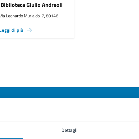
Biblioteca Giulio Andreoli
Via Leonardo Murialdo, 7, 80146
Leggi di più
to sono chiare le informazioni su questa
Dettagli
na?