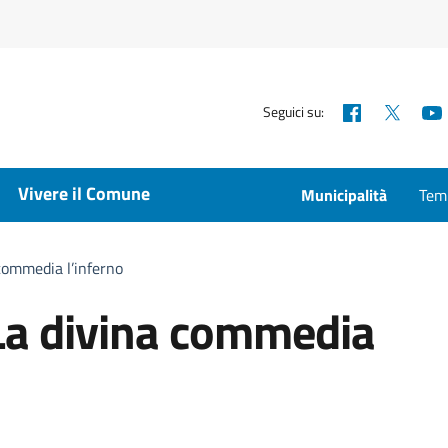
Facebook
X
Seguici su:
Vivere il Comune
Municipalità
Temp
 commedia l’inferno
 La divina commedia