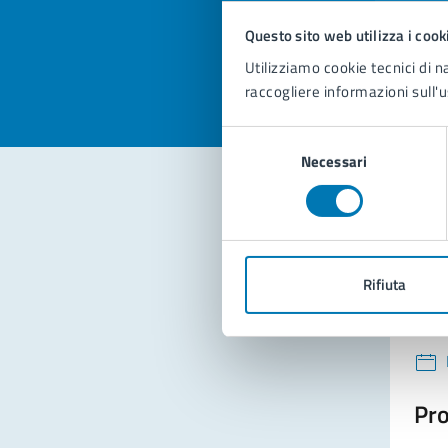
Valuta la
Selezi
Questo sito web utilizza i cook
Valuta 
Val
Utilizziamo cookie tecnici di n
raccogliere informazioni sull'u
Selezione
Necessari
del
consenso
Con
Rifiuta
Pro