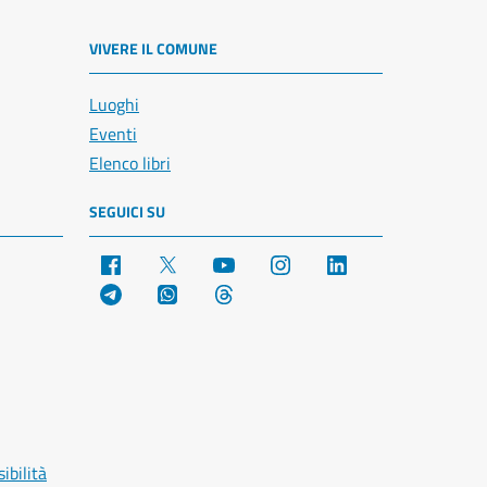
VIVERE IL COMUNE
Luoghi
Eventi
Elenco libri
SEGUICI SU
Facebook
X
YouTube
Instagram
LinkedIn
Telegram
WhatsApp
Threads
ibilità