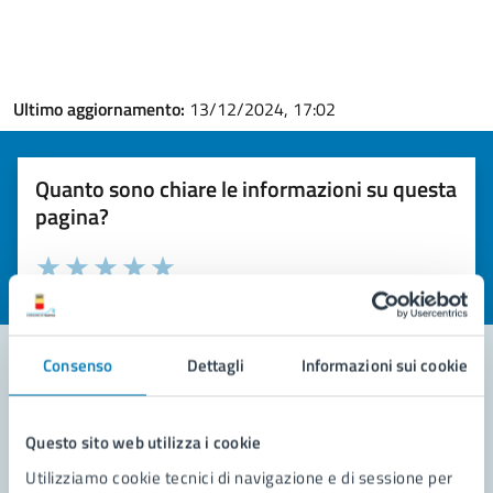
Ultimo aggiornamento:
13/12/2024, 17:02
Quanto sono chiare le informazioni su questa
pagina?
Valuta la chiarezza delle informazioni (da 1 a 5 stelle)
Seleziona il numero di stelle per valutare la chiarezza delle i
Valuta 1 stelle su 5
Valuta 2 stelle su 5
Valuta 3 stelle su 5
Valuta 4 stelle su 5
Valuta 5 stelle su 5
Consenso
Dettagli
Informazioni sui cookie
Contatta il comune
Questo sito web utilizza i cookie
Leggi le domande frequenti
Utilizziamo cookie tecnici di navigazione e di sessione per