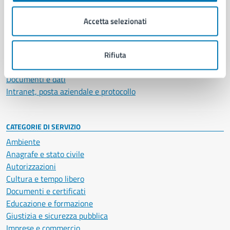
Organi di governo
Municipalità
Accetta selezionati
Uffici
Enti e fondazioni
Politici
Rifiuta
Personale amministrativo
Documenti e dati
Intranet, posta aziendale e protocollo
CATEGORIE DI SERVIZIO
Ambiente
Anagrafe e stato civile
Autorizzazioni
Cultura e tempo libero
Documenti e certificati
Educazione e formazione
Giustizia e sicurezza pubblica
Imprese e commercio