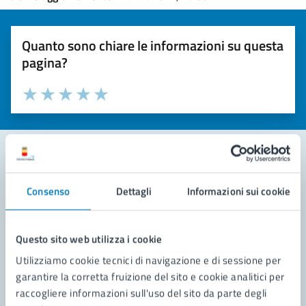
Quanto sono chiare le informazioni su questa
pagina?
Valuta la chiarezza delle informazioni (da 1 a 5 stelle)
Seleziona il numero di stelle per valutare la chiarezza delle i
Valuta 1 stelle su 5
Valuta 2 stelle su 5
Valuta 3 stelle su 5
Valuta 4 stelle su 5
Valuta 5 stelle su 5
Contatta il comune
Consenso
Dettagli
Informazioni sui cookie
Leggi le domande frequenti
Questo sito web utilizza i cookie
Richiedi assistenza
Utilizziamo cookie tecnici di navigazione e di sessione per
Prenota appuntamento
garantire la corretta fruizione del sito e cookie analitici per
raccogliere informazioni sull'uso del sito da parte degli