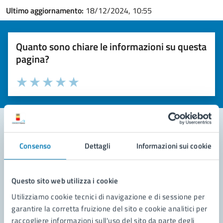
Ultimo aggiornamento:
18/12/2024, 10:55
Quanto sono chiare le informazioni su questa
pagina?
Valuta la chiarezza delle informazioni (da 1 a 5 stelle)
Seleziona il numero di stelle per valutare la chiarezza delle i
Valuta 1 stelle su 5
Valuta 2 stelle su 5
Valuta 3 stelle su 5
Valuta 4 stelle su 5
Valuta 5 stelle su 5
Consenso
Dettagli
Informazioni sui cookie
Contatta il comune
Leggi le domande frequenti
Questo sito web utilizza i cookie
Richiedi assistenza
Utilizziamo cookie tecnici di navigazione e di sessione per
garantire la corretta fruizione del sito e cookie analitici per
Prenota appuntamento
raccogliere informazioni sull'uso del sito da parte degli