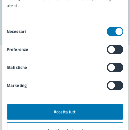
utenti.
Problemi in città
Segnala disservizio
Selezione
Necessari
del
consenso
Preferenze
Statistiche
Comune di Napoli
Marketing
AMMINISTRAZIONE
Aree amministrative
Organi di governo
Accetta tutti
Municipalità
Uffici