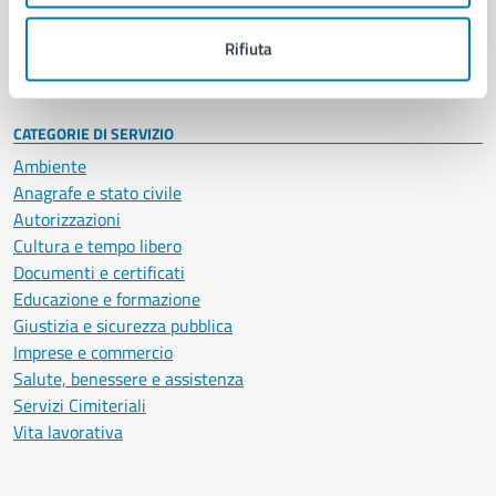
Personale amministrativo
Documenti e dati
Rifiuta
Intranet, posta aziendale e protocollo
CATEGORIE DI SERVIZIO
Ambiente
Anagrafe e stato civile
Autorizzazioni
Cultura e tempo libero
Documenti e certificati
Educazione e formazione
Giustizia e sicurezza pubblica
Imprese e commercio
Salute, benessere e assistenza
Servizi Cimiteriali
Vita lavorativa