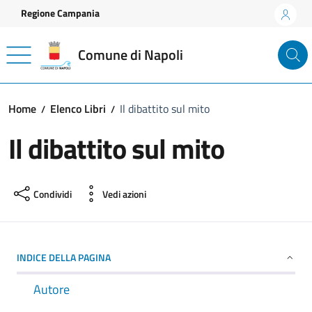
Vai ai contenuti
Vai al footer
Regione Campania
Comune di Napoli
Home
Elenco Libri
Il dibattito sul mito
Il dibattito sul mito
Condividi
Vedi azioni
INDICE DELLA PAGINA
Autore