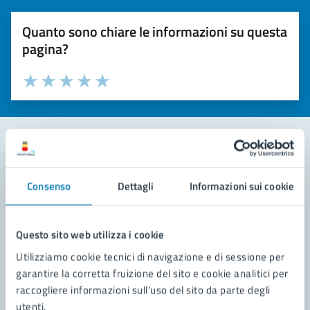
Quanto sono chiare le informazioni su questa
pagina?
Valuta la chiarezza delle informazioni (da 1 a 5 stelle)
Seleziona il numero di stelle per valutare la chiarezza delle i
Valuta 1 stelle su 5
Valuta 2 stelle su 5
Valuta 3 stelle su 5
Valuta 4 stelle su 5
Valuta 5 stelle su 5
Contatta il comune
Consenso
Dettagli
Informazioni sui cookie
Leggi le domande frequenti
Richiedi assistenza
Questo sito web utilizza i cookie
Utilizziamo cookie tecnici di navigazione e di sessione per
Prenota appuntamento
garantire la corretta fruizione del sito e cookie analitici per
raccogliere informazioni sull'uso del sito da parte degli
Problemi in città
utenti.