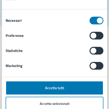
Segnala disservizio
Selezione
Necessari
del
consenso
Preferenze
Statistiche
Comune di Napoli
Marketing
AMMINISTRAZIONE
Aree amministrative
Organi di governo
Municipalità
Accetta tutti
Uffici
Enti e fondazioni
Accetta selezionati
Politici