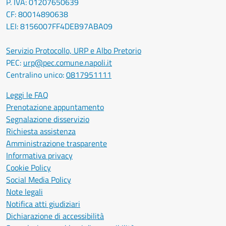
P. IVA: 01207650639
CF: 80014890638
LEI: 8156007FF4DEB97ABA09
Servizio Protocollo, URP e Albo Pretorio
PEC:
urp@pec.comune.napoli.it
Centralino unico:
0817951111
Leggi le FAQ
Prenotazione appuntamento
Segnalazione disservizio
Richiesta assistenza
Amministrazione trasparente
Informativa privacy
Cookie Policy
Social Media Policy
Note legali
Notifica atti giudiziari
Dichiarazione di accessibilità