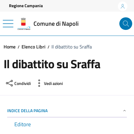
Vai ai contenuti
Vai al footer
Regione Campania
Comune di Napoli
Home
Elenco Libri
Il dibattito su Sraffa
Il dibattito su Sraffa
Condividi
Vedi azioni
INDICE DELLA PAGINA
Editore