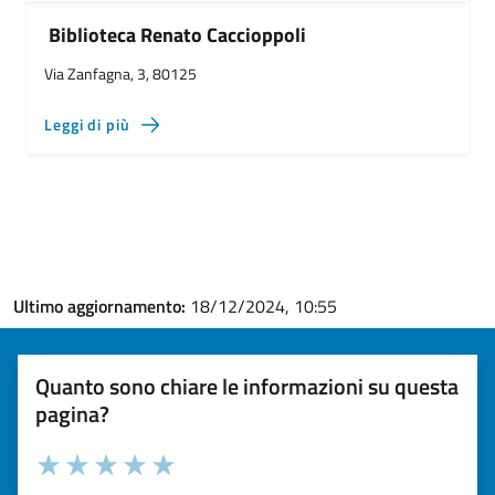
Biblioteca Renato Caccioppoli
Via Zanfagna, 3, 80125
Leggi di più
Ultimo aggiornamento:
18/12/2024, 10:55
Quanto sono chiare le informazioni su questa
pagina?
Valuta la chiarezza delle informazioni (da 1 a 5 stelle)
Seleziona il numero di stelle per valutare la chiarezza delle i
Valuta 1 stelle su 5
Valuta 2 stelle su 5
Valuta 3 stelle su 5
Valuta 4 stelle su 5
Valuta 5 stelle su 5