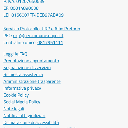
P. IVA: 01207650639
CF: 80014890638
LEI: 8156007FF4DEB97ABA09
Servizio Protocollo, URP e Albo Pretorio
PEC:
urp@pec.comune.napoli.it
Centralino unico:
0817951111
Leggi le FAQ
Prenotazione appuntamento
Segnalazione disservizio
Richiesta assistenza
Amministrazione trasparente
Informativa privacy
Cookie Policy
Social Media Policy
Note legali
Notifica atti giudiziari
Dichiarazione di accessibilità