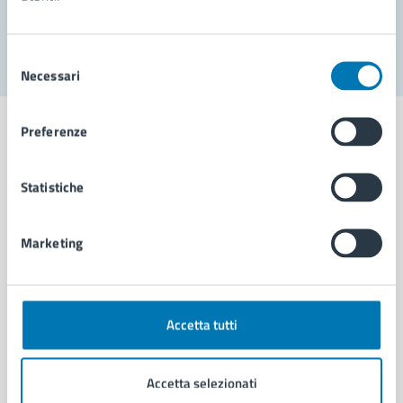
Segnala disservizio
Selezione
Necessari
del
consenso
Preferenze
Statistiche
Comune di Napoli
Marketing
AMMINISTRAZIONE
Aree amministrative
Organi di governo
Municipalità
Accetta tutti
Uffici
Enti e fondazioni
Accetta selezionati
Politici