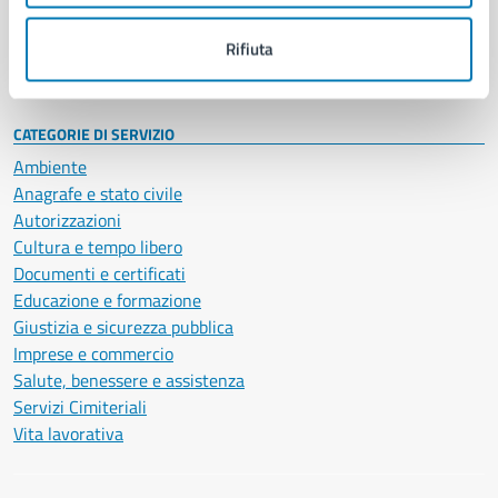
Personale amministrativo
Documenti e dati
Rifiuta
Intranet, posta aziendale e protocollo
CATEGORIE DI SERVIZIO
Ambiente
Anagrafe e stato civile
Autorizzazioni
Cultura e tempo libero
Documenti e certificati
Educazione e formazione
Giustizia e sicurezza pubblica
Imprese e commercio
Salute, benessere e assistenza
Servizi Cimiteriali
Vita lavorativa