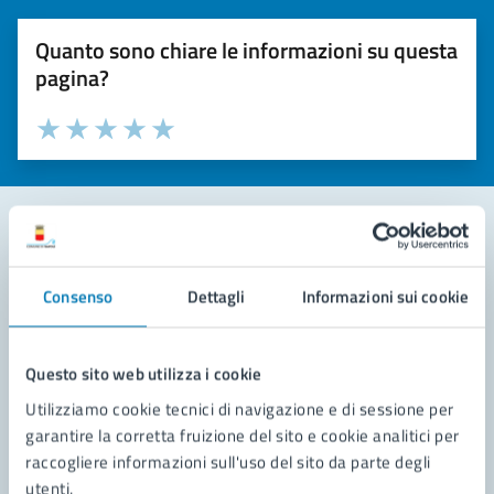
Quanto sono chiare le informazioni su questa
pagina?
Valuta la chiarezza delle informazioni (da 1 a 5 stelle)
Seleziona il numero di stelle per valutare la chiarezza delle i
Valuta 1 stelle su 5
Valuta 2 stelle su 5
Valuta 3 stelle su 5
Valuta 4 stelle su 5
Valuta 5 stelle su 5
Contatta il comune
Consenso
Dettagli
Informazioni sui cookie
Leggi le domande frequenti
Richiedi assistenza
Questo sito web utilizza i cookie
Utilizziamo cookie tecnici di navigazione e di sessione per
Prenota appuntamento
garantire la corretta fruizione del sito e cookie analitici per
raccogliere informazioni sull'uso del sito da parte degli
Problemi in città
utenti.