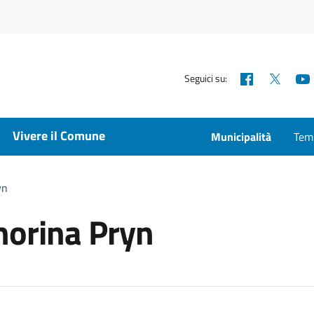
Facebook
X
Seguici su:
Vivere il Comune
Municipalità
Temp
yn
gnorina Pryn