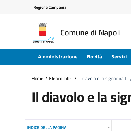
Vai ai contenuti
Vai al footer
Regione Campania
Comune di Napoli
Amministrazione
Novità
Servizi
Home
Elenco Libri
Il diavolo e la signorina Pr
Il diavolo e la si
INDICE DELLA PAGINA