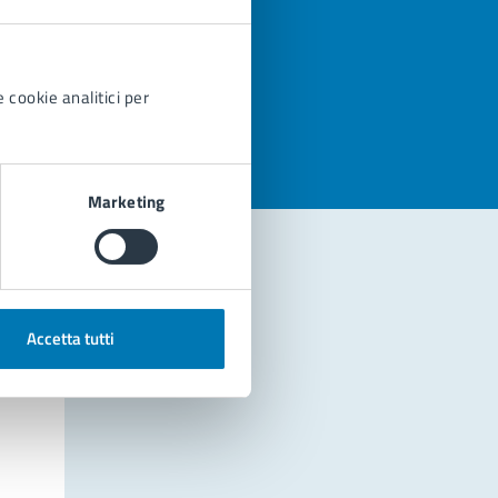
azioni
 cookie analitici per
Marketing
Accetta tutti