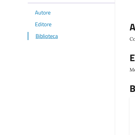
Autore
A
Editore
Biblioteca
Co
E
M
B