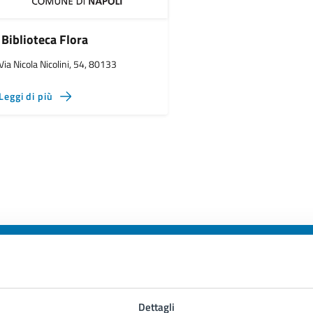
Biblioteca Flora
Via Nicola Nicolini, 54, 80133
Leggi di più
to sono chiare le informazioni su questa
Dettagli