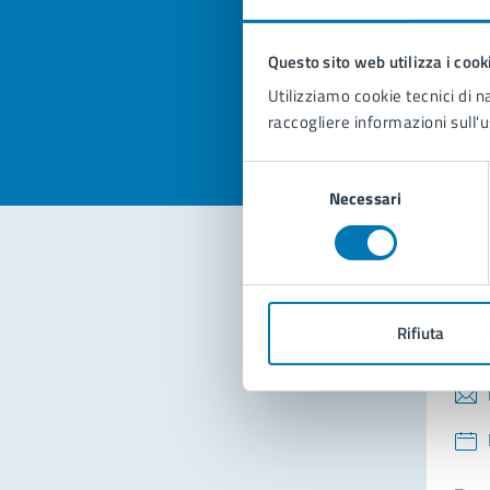
pagi
Questo sito web utilizza i cook
Valuta la
Selezi
Utilizziamo cookie tecnici di n
Valuta 
Val
raccogliere informazioni sull'u
Selezione
Necessari
del
consenso
Con
Rifiuta