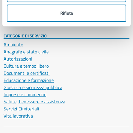
Personale amministrativo
Documenti e dati
Rifiuta
Intranet, posta aziendale e protocollo
CATEGORIE DI SERVIZIO
Ambiente
Anagrafe e stato civile
Autorizzazioni
Cultura e tempo libero
Documenti e certificati
Educazione e formazione
Giustizia e sicurezza pubblica
Imprese e commercio
Salute, benessere e assistenza
Servizi Cimiteriali
Vita lavorativa