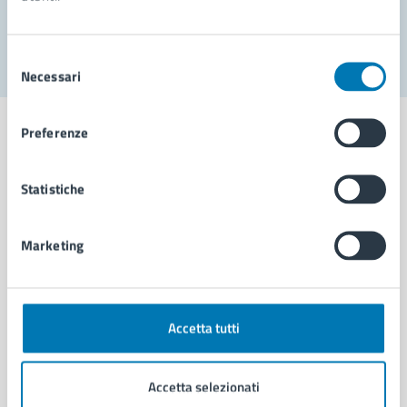
Segnala disservizio
Selezione
Necessari
del
consenso
Preferenze
Statistiche
Comune di Napoli
Marketing
AMMINISTRAZIONE
Aree amministrative
Organi di governo
Municipalità
Accetta tutti
Uffici
Enti e fondazioni
Accetta selezionati
Politici