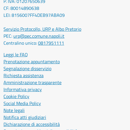
P. IVA: 01207650639
CF: 80014890638
LEI: 8156007FF4DEB97ABA09
Servizio Protocollo, URP e Albo Pretorio
PEC:
urp@pec.comune.napoli.it
Centralino unico:
0817951111
Leggi le FAQ
Prenotazione appuntamento
Segnalazione disservizio
Richiesta assistenza
Amministrazione trasparente
Informativa privacy
Cookie Policy
Social Media Policy
Note legali
Notifica atti giudiziari
Dichiarazione di accessibilità