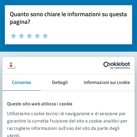
Quanto sono chiare le informazioni su questa
pagina?
Valuta la chiarezza delle informazioni (da 1 a 5 stelle)
Seleziona il numero di stelle per valutare la chiarezza delle i
Valuta 1 stelle su 5
Valuta 2 stelle su 5
Valuta 3 stelle su 5
Valuta 4 stelle su 5
Valuta 5 stelle su 5
Contatta il comune
Consenso
Dettagli
Informazioni sui cookie
Leggi le domande frequenti
Richiedi assistenza
Questo sito web utilizza i cookie
Utilizziamo cookie tecnici di navigazione e di sessione per
Prenota appuntamento
garantire la corretta fruizione del sito e cookie analitici per
raccogliere informazioni sull'uso del sito da parte degli
Problemi in città
utenti.