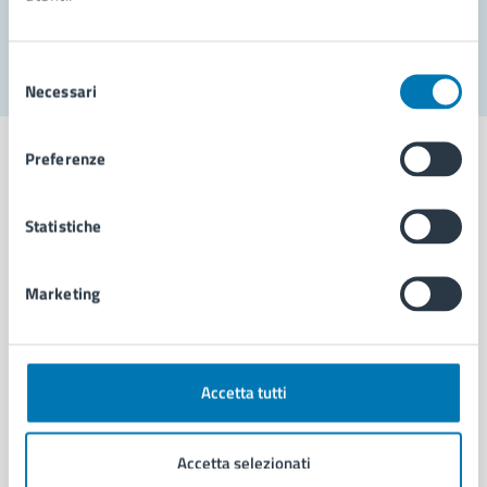
Segnala disservizio
Selezione
Necessari
del
consenso
Preferenze
Statistiche
Comune di Napoli
Marketing
AMMINISTRAZIONE
Aree amministrative
Organi di governo
Municipalità
Accetta tutti
Uffici
Enti e fondazioni
Accetta selezionati
Politici