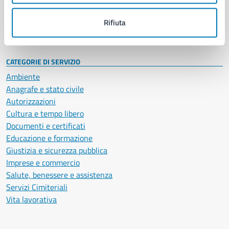
Personale amministrativo
Documenti e dati
Rifiuta
Intranet, posta aziendale e protocollo
CATEGORIE DI SERVIZIO
Ambiente
Anagrafe e stato civile
Autorizzazioni
Cultura e tempo libero
Documenti e certificati
Educazione e formazione
Giustizia e sicurezza pubblica
Imprese e commercio
Salute, benessere e assistenza
Servizi Cimiteriali
Vita lavorativa