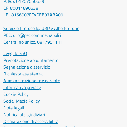
P. IVA: 01207650639
CF: 80014890638
LEI: 8156007FF4DEB97ABA09
Servizio Protocollo, URP e Albo Pretorio
PEC:
urp@pec.comune.napoli.it
Centralino unico:
0817951111
Leggi le FAQ
Prenotazione appuntamento
Segnalazione disservizio
Richiesta assistenza
Amministrazione trasparente
Informativa privacy
Cookie Policy
Social Media Policy
Note legali
Notifica atti giudiziari
Dichiarazione di accessibilità