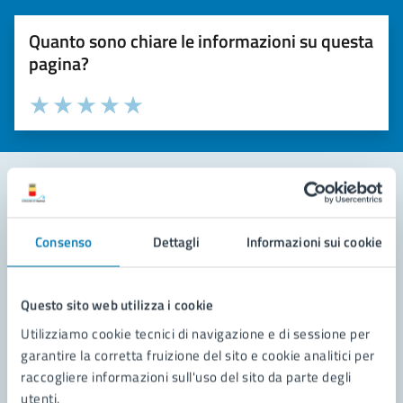
Quanto sono chiare le informazioni su questa
pagina?
Valuta la chiarezza delle informazioni (da 1 a 5 stelle)
Seleziona il numero di stelle per valutare la chiarezza delle i
Valuta 1 stelle su 5
Valuta 2 stelle su 5
Valuta 3 stelle su 5
Valuta 4 stelle su 5
Valuta 5 stelle su 5
Contatta il comune
Consenso
Dettagli
Informazioni sui cookie
Leggi le domande frequenti
Richiedi assistenza
Questo sito web utilizza i cookie
Utilizziamo cookie tecnici di navigazione e di sessione per
Prenota appuntamento
garantire la corretta fruizione del sito e cookie analitici per
raccogliere informazioni sull'uso del sito da parte degli
Problemi in città
utenti.