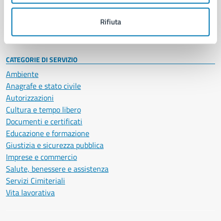
Personale amministrativo
Documenti e dati
Rifiuta
Intranet, posta aziendale e protocollo
CATEGORIE DI SERVIZIO
Ambiente
Anagrafe e stato civile
Autorizzazioni
Cultura e tempo libero
Documenti e certificati
Educazione e formazione
Giustizia e sicurezza pubblica
Imprese e commercio
Salute, benessere e assistenza
Servizi Cimiteriali
Vita lavorativa