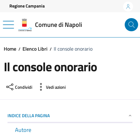
Vai ai contenuti
Vai al footer
Regione Campania
Comune di Napoli
Home
Elenco Libri
Il console onorario
Il console onorario
Condividi
Vedi azioni
INDICE DELLA PAGINA
Autore