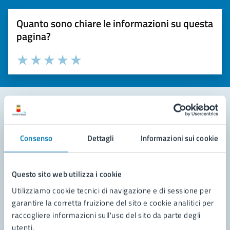
Quanto sono chiare le informazioni su questa
pagina?
Valuta la chiarezza delle informazioni (da 1 a 5 stelle)
Seleziona il numero di stelle per valutare la chiarezza delle i
Valuta 1 stelle su 5
Valuta 2 stelle su 5
Valuta 3 stelle su 5
Valuta 4 stelle su 5
Valuta 5 stelle su 5
Contatta il comune
Consenso
Dettagli
Informazioni sui cookie
Leggi le domande frequenti
Richiedi assistenza
Questo sito web utilizza i cookie
Utilizziamo cookie tecnici di navigazione e di sessione per
Prenota appuntamento
garantire la corretta fruizione del sito e cookie analitici per
raccogliere informazioni sull'uso del sito da parte degli
Problemi in città
utenti.