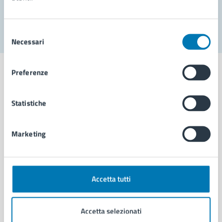
Segnala disservizio
Selezione
Necessari
del
consenso
Preferenze
Statistiche
Comune di Napoli
Marketing
AMMINISTRAZIONE
Aree amministrative
Organi di governo
Municipalità
Accetta tutti
Uffici
Enti e fondazioni
Accetta selezionati
Politici