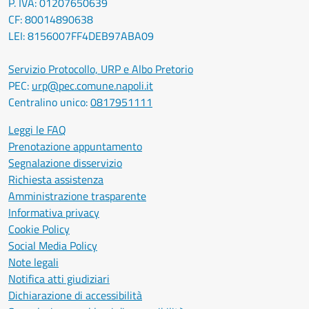
P. IVA: 01207650639
CF: 80014890638
LEI: 8156007FF4DEB97ABA09
Servizio Protocollo, URP e Albo Pretorio
PEC:
urp@pec.comune.napoli.it
Centralino unico:
0817951111
Leggi le FAQ
Prenotazione appuntamento
Segnalazione disservizio
Richiesta assistenza
Amministrazione trasparente
Informativa privacy
Cookie Policy
Social Media Policy
Note legali
Notifica atti giudiziari
Dichiarazione di accessibilità