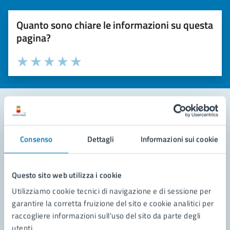
Quanto sono chiare le informazioni su questa
pagina?
Valuta la chiarezza delle informazioni (da 1 a 5 stelle)
Seleziona il numero di stelle per valutare la chiarezza delle i
Valuta 1 stelle su 5
Valuta 2 stelle su 5
Valuta 3 stelle su 5
Valuta 4 stelle su 5
Valuta 5 stelle su 5
Contatta il comune
Consenso
Dettagli
Informazioni sui cookie
Leggi le domande frequenti
Richiedi assistenza
Questo sito web utilizza i cookie
Utilizziamo cookie tecnici di navigazione e di sessione per
Prenota appuntamento
garantire la corretta fruizione del sito e cookie analitici per
raccogliere informazioni sull'uso del sito da parte degli
Problemi in città
utenti.