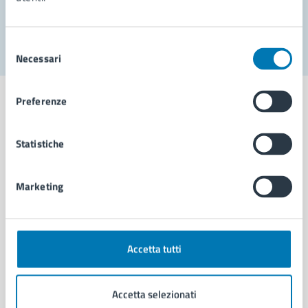
Segnala disservizio
Selezione
Necessari
del
consenso
Preferenze
Statistiche
Comune di Napoli
Marketing
AMMINISTRAZIONE
Aree amministrative
Organi di governo
Municipalità
Accetta tutti
Uffici
Enti e fondazioni
Accetta selezionati
Politici