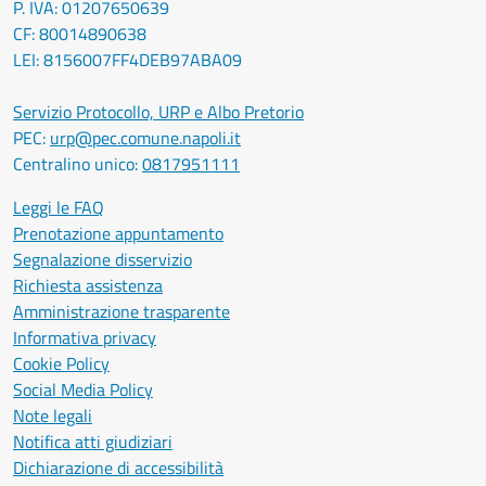
P. IVA: 01207650639
CF: 80014890638
LEI: 8156007FF4DEB97ABA09
Servizio Protocollo, URP e Albo Pretorio
PEC:
urp@pec.comune.napoli.it
Centralino unico:
0817951111
Leggi le FAQ
Prenotazione appuntamento
Segnalazione disservizio
Richiesta assistenza
Amministrazione trasparente
Informativa privacy
Cookie Policy
Social Media Policy
Note legali
Notifica atti giudiziari
Dichiarazione di accessibilità