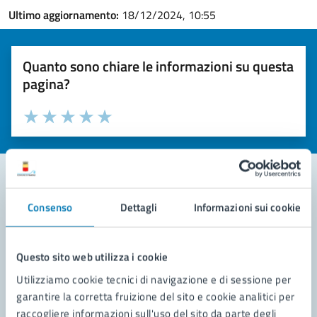
Ultimo aggiornamento:
18/12/2024, 10:55
Quanto sono chiare le informazioni su questa
pagina?
Valuta la chiarezza delle informazioni (da 1 a 5 stelle)
Seleziona il numero di stelle per valutare la chiarezza delle i
Valuta 1 stelle su 5
Valuta 2 stelle su 5
Valuta 3 stelle su 5
Valuta 4 stelle su 5
Valuta 5 stelle su 5
Consenso
Dettagli
Informazioni sui cookie
Contatta il comune
Leggi le domande frequenti
Questo sito web utilizza i cookie
Richiedi assistenza
Utilizziamo cookie tecnici di navigazione e di sessione per
garantire la corretta fruizione del sito e cookie analitici per
Prenota appuntamento
raccogliere informazioni sull'uso del sito da parte degli