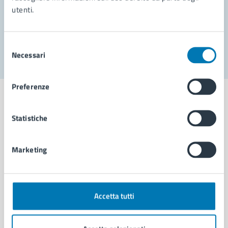
utenti.
Problemi in città
Segnala disservizio
Selezione
Necessari
del
consenso
Preferenze
Statistiche
Comune di Napoli
Marketing
AMMINISTRAZIONE
Aree amministrative
Organi di governo
Accetta tutti
Municipalità
Uffici