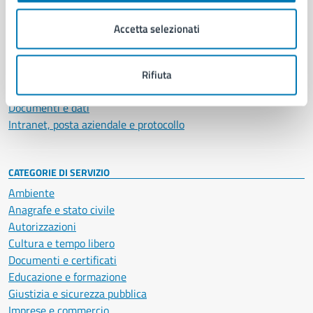
Organi di governo
Municipalità
Accetta selezionati
Uffici
Enti e fondazioni
Politici
Rifiuta
Personale amministrativo
Documenti e dati
Intranet, posta aziendale e protocollo
CATEGORIE DI SERVIZIO
Ambiente
Anagrafe e stato civile
Autorizzazioni
Cultura e tempo libero
Documenti e certificati
Educazione e formazione
Giustizia e sicurezza pubblica
Imprese e commercio