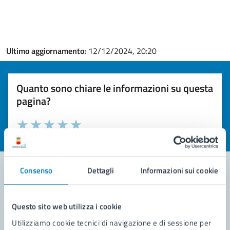
Ultimo aggiornamento:
12/12/2024, 20:20
Quanto sono chiare le informazioni su questa
pagina?
Valuta la chiarezza delle informazioni (da 1 a 5 stelle)
Seleziona il numero di stelle per valutare la chiarezza delle i
Valuta 1 stelle su 5
Valuta 2 stelle su 5
Valuta 3 stelle su 5
Valuta 4 stelle su 5
Valuta 5 stelle su 5
Consenso
Dettagli
Informazioni sui cookie
Contatta il comune
Questo sito web utilizza i cookie
Leggi le domande frequenti
Utilizziamo cookie tecnici di navigazione e di sessione per