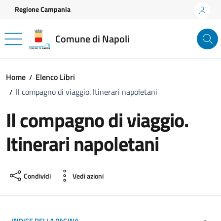
Vai ai contenuti
Vai al footer
Regione Campania
Comune di Napoli
Home
Elenco Libri
Il compagno di viaggio. Itinerari napoletani
Il compagno di viaggio.
Itinerari napoletani
Condividi
Vedi azioni
INDICE DELLA PAGINA