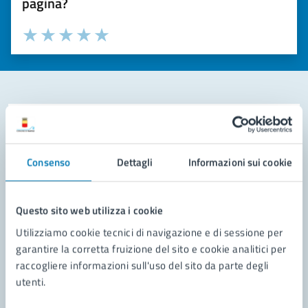
pagina?
Valuta la chiarezza delle informazioni (da 1 a 5 stelle)
Seleziona il numero di stelle per valutare la chiarezza delle i
Valuta 1 stelle su 5
Valuta 2 stelle su 5
Valuta 3 stelle su 5
Valuta 4 stelle su 5
Valuta 5 stelle su 5
Contatta il comune
Leggi le domande frequenti
Consenso
Dettagli
Informazioni sui cookie
Richiedi assistenza
Questo sito web utilizza i cookie
Prenota appuntamento
Utilizziamo cookie tecnici di navigazione e di sessione per
Problemi in città
garantire la corretta fruizione del sito e cookie analitici per
raccogliere informazioni sull'uso del sito da parte degli
Segnala disservizio
utenti.