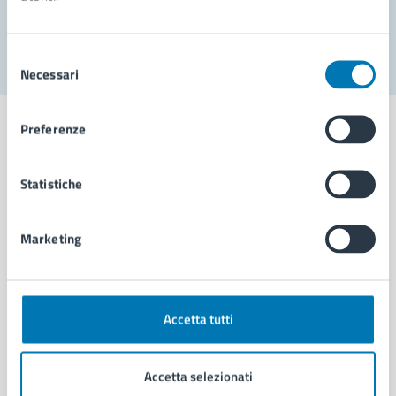
Segnala disservizio
Selezione
Necessari
del
consenso
Preferenze
Statistiche
Comune di Napoli
Marketing
AMMINISTRAZIONE
Aree amministrative
Organi di governo
Municipalità
Accetta tutti
Uffici
Enti e fondazioni
Accetta selezionati
Politici