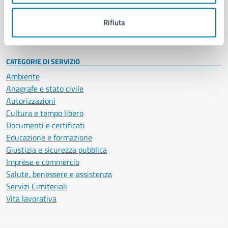
Personale amministrativo
Documenti e dati
Rifiuta
Intranet, posta aziendale e protocollo
CATEGORIE DI SERVIZIO
Ambiente
Anagrafe e stato civile
Autorizzazioni
Cultura e tempo libero
Documenti e certificati
Educazione e formazione
Giustizia e sicurezza pubblica
Imprese e commercio
Salute, benessere e assistenza
Servizi Cimiteriali
Vita lavorativa