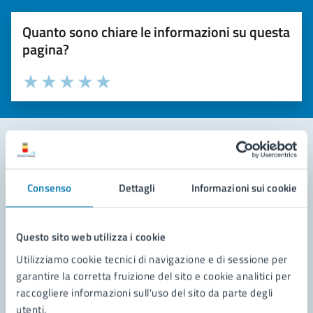
Quanto sono chiare le informazioni su questa
pagina?
Valuta la chiarezza delle informazioni (da 1 a 5 stelle)
Seleziona il numero di stelle per valutare la chiarezza delle i
Valuta 1 stelle su 5
Valuta 2 stelle su 5
Valuta 3 stelle su 5
Valuta 4 stelle su 5
Valuta 5 stelle su 5
Contatta il comune
Consenso
Dettagli
Informazioni sui cookie
Leggi le domande frequenti
Richiedi assistenza
Questo sito web utilizza i cookie
Utilizziamo cookie tecnici di navigazione e di sessione per
Prenota appuntamento
garantire la corretta fruizione del sito e cookie analitici per
raccogliere informazioni sull'uso del sito da parte degli
Problemi in città
utenti.