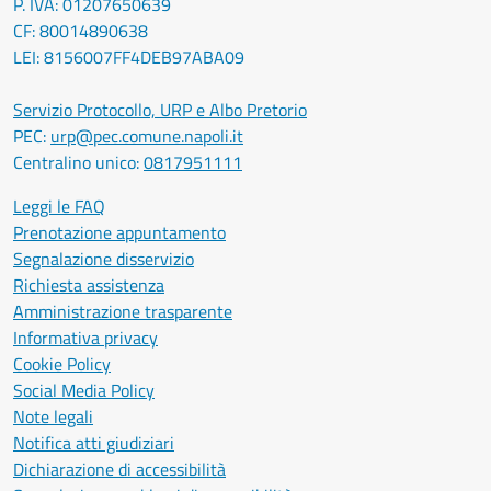
P. IVA: 01207650639
CF: 80014890638
LEI: 8156007FF4DEB97ABA09
Servizio Protocollo, URP e Albo Pretorio
PEC:
urp@pec.comune.napoli.it
Centralino unico:
0817951111
Leggi le FAQ
Prenotazione appuntamento
Segnalazione disservizio
Richiesta assistenza
Amministrazione trasparente
Informativa privacy
Cookie Policy
Social Media Policy
Note legali
Notifica atti giudiziari
Dichiarazione di accessibilità