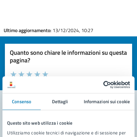
Ultimo aggiornamento:
13/12/2024, 10:27
Quanto sono chiare le informazioni su questa
pagina?
Valuta la chiarezza delle informazioni (da 1 a 5 stelle)
Seleziona il numero di stelle per valutare la chiarezza delle i
Valuta 1 stelle su 5
Valuta 2 stelle su 5
Valuta 3 stelle su 5
Valuta 4 stelle su 5
Valuta 5 stelle su 5
Consenso
Dettagli
Informazioni sui cookie
Contatta il comune
Questo sito web utilizza i cookie
Leggi le domande frequenti
Utilizziamo cookie tecnici di navigazione e di sessione per