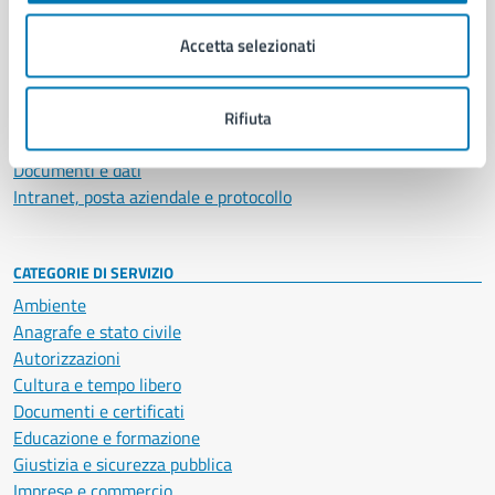
Organi di governo
Municipalità
Accetta selezionati
Uffici
Enti e fondazioni
Politici
Rifiuta
Personale amministrativo
Documenti e dati
Intranet, posta aziendale e protocollo
CATEGORIE DI SERVIZIO
Ambiente
Anagrafe e stato civile
Autorizzazioni
Cultura e tempo libero
Documenti e certificati
Educazione e formazione
Giustizia e sicurezza pubblica
Imprese e commercio