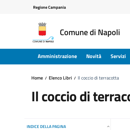
Vai ai contenuti
Vai al footer
Regione Campania
Comune di Napoli
Amministrazione
Novità
Servizi
Home
Elenco Libri
Il coccio di terracotta
Il coccio di terrac
INDICE DELLA PAGINA