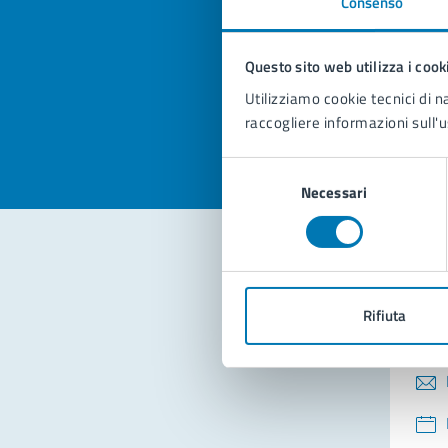
Consenso
Quan
pagi
Questo sito web utilizza i cook
Valuta la
Selezi
Utilizziamo cookie tecnici di n
Valuta 
Val
raccogliere informazioni sull'u
Selezione
Necessari
del
consenso
Con
Rifiuta