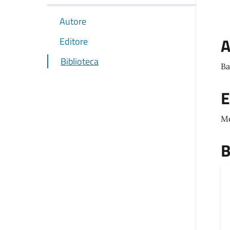
Autore
A
Editore
Biblioteca
Ba
E
M
B