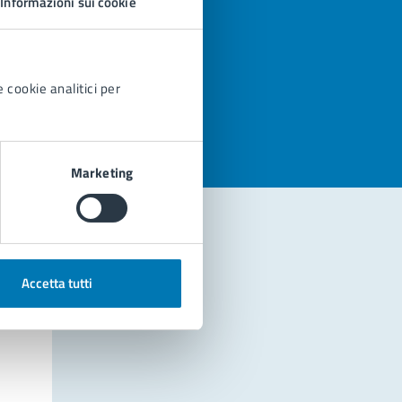
Informazioni sui cookie
azioni
 cookie analitici per
Marketing
Accetta tutti