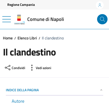
Vai ai contenuti
Vai al footer
Regione Campania
Comune di Napoli
Home
Elenco Libri
Il clandestino
Il clandestino
Condividi
Vedi azioni
INDICE DELLA PAGINA
Autore