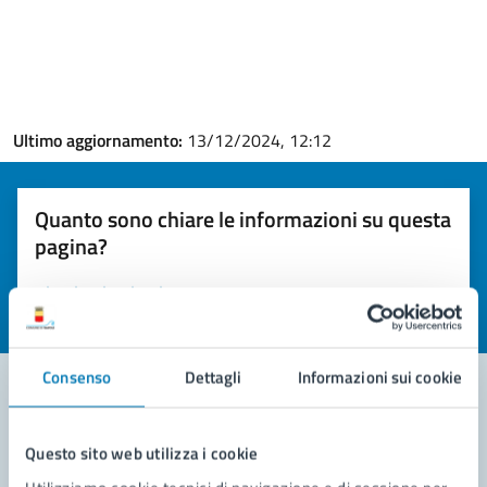
Ultimo aggiornamento:
13/12/2024, 12:12
Quanto sono chiare le informazioni su questa
pagina?
Valuta la chiarezza delle informazioni (da 1 a 5 stelle)
Seleziona il numero di stelle per valutare la chiarezza delle i
Valuta 1 stelle su 5
Valuta 2 stelle su 5
Valuta 3 stelle su 5
Valuta 4 stelle su 5
Valuta 5 stelle su 5
Consenso
Dettagli
Informazioni sui cookie
Contatta il comune
Questo sito web utilizza i cookie